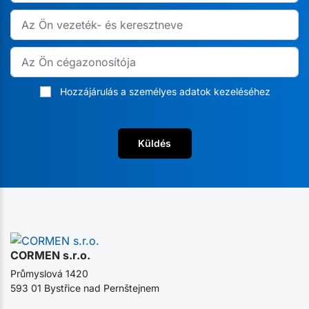
Hozzájárulás a személyes adatok kezeléséhez
Küldés
CORMEN s.r.o.
Průmyslová 1420
593 01 Bystřice nad Pernštejnem