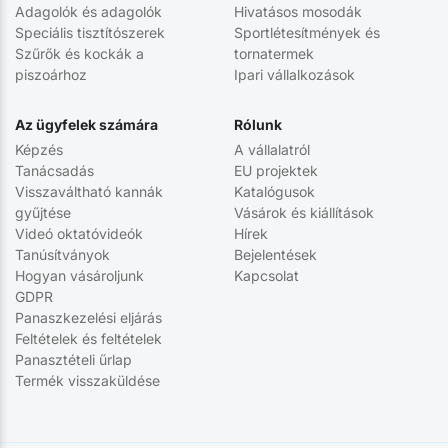
Adagolók és adagolók
Hivatásos mosodák
Speciális tisztítószerek
Sportlétesítmények és
Szűrők és kockák a
tornatermek
piszoárhoz
Ipari vállalkozások
Az ügyfelek számára
Rólunk
Képzés
A vállalatról
Tanácsadás
EU projektek
Visszaváltható kannák
Katalógusok
gyűjtése
Vásárok és kiállítások
Videó oktatóvideók
Hírek
Tanúsítványok
Bejelentések
Hogyan vásároljunk
Kapcsolat
GDPR
Panaszkezelési eljárás
Feltételek és feltételek
Panasztételi űrlap
Termék visszaküldése