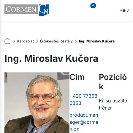
0
MENÜ
Kapcsolat
Értékesítési osztály
Ing. Miroslav Kučera
Ing. Miroslav Kučera
Cím
Pozíció
k
+420 77368
Külső tisztító
6858
tréner
product.man
ager@corme
n.cz