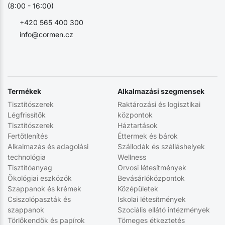
(8:00 - 16:00)
+420 565 400 300
info@cormen.cz
Termékek
Alkalmazási szegmensek
Tisztítószerek
Raktározási és logisztikai
Légfrissítők
központok
Tisztítószerek
Háztartások
Fertőtlenítés
Éttermek és bárok
Alkalmazás és adagolási
Szállodák és szálláshelyek
technológia
Wellness
Tisztítóanyag
Orvosi létesítmények
Ökológiai eszközök
Bevásárlóközpontok
Szappanok és krémek
Középületek
Csiszolópaszták és
Iskolai létesítmények
szappanok
Szociális ellátó intézmények
Törlőkendők és papírok
Tömeges étkeztetés