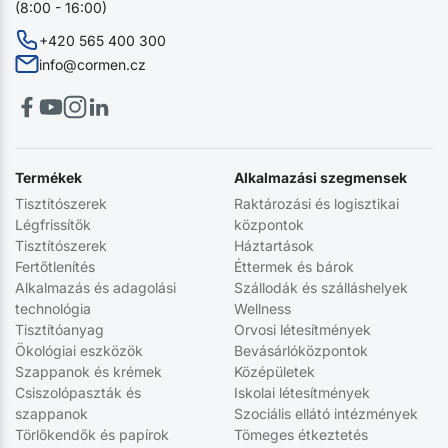
(8:00 - 16:00)
+420 565 400 300
info@cormen.cz
Termékek
Alkalmazási szegmensek
Tisztítószerek
Raktározási és logisztikai
Légfrissítők
központok
Tisztítószerek
Háztartások
Fertőtlenítés
Éttermek és bárok
Alkalmazás és adagolási
Szállodák és szálláshelyek
technológia
Wellness
Tisztítóanyag
Orvosi létesítmények
Ökológiai eszközök
Bevásárlóközpontok
Szappanok és krémek
Középületek
Csiszolópaszták és
Iskolai létesítmények
szappanok
Szociális ellátó intézmények
Törlőkendők és papírok
Tömeges étkeztetés