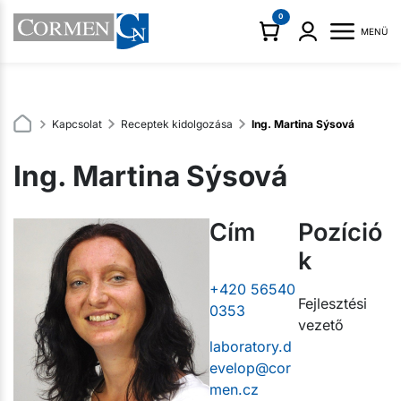
0
MENÜ
Kapcsolat
Receptek kidolgozása
Ing. Martina Sýsová
Ing. Martina Sýsová
Cím
Pozíció
k
+420 56540
Fejlesztési
0353
vezető
laboratory.d
evelop@cor
men.cz