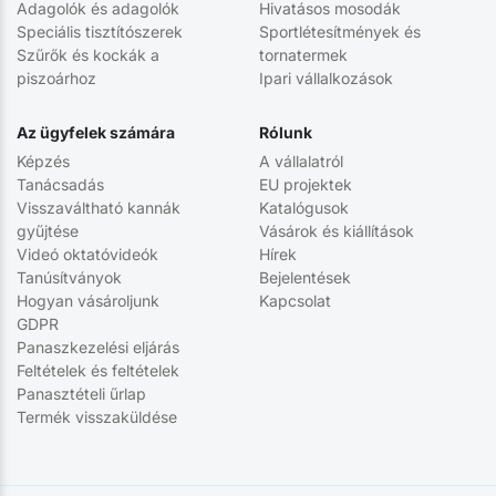
Adagolók és adagolók
Hivatásos mosodák
Speciális tisztítószerek
Sportlétesítmények és
Szűrők és kockák a
tornatermek
piszoárhoz
Ipari vállalkozások
Az ügyfelek számára
Rólunk
Képzés
A vállalatról
Tanácsadás
EU projektek
Visszaváltható kannák
Katalógusok
gyűjtése
Vásárok és kiállítások
Videó oktatóvideók
Hírek
Tanúsítványok
Bejelentések
Hogyan vásároljunk
Kapcsolat
GDPR
Panaszkezelési eljárás
Feltételek és feltételek
Panasztételi űrlap
Termék visszaküldése