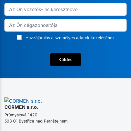
Hozzájárulás a személyes adatok kezeléséhez
Küldés
CORMEN s.r.o.
Průmyslová 1420
593 01 Bystřice nad Pernštejnem