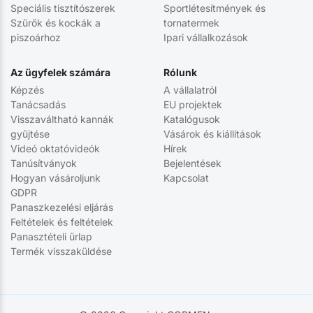
Speciális tisztítószerek
Sportlétesítmények és
Szűrők és kockák a
tornatermek
piszoárhoz
Ipari vállalkozások
Az ügyfelek számára
Rólunk
Képzés
A vállalatról
Tanácsadás
EU projektek
Visszaváltható kannák
Katalógusok
gyűjtése
Vásárok és kiállítások
Videó oktatóvideók
Hírek
Tanúsítványok
Bejelentések
Hogyan vásároljunk
Kapcsolat
GDPR
Panaszkezelési eljárás
Feltételek és feltételek
Panasztételi űrlap
Termék visszaküldése