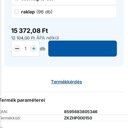
raklap
(96 db)
15 372,08
Ft
ÁFA nélkül
12 104,00
Ft
db
Termékkérdés
Termék paraméterei
EAN:
8595683805346
Termékkód:
ZKZHP000150