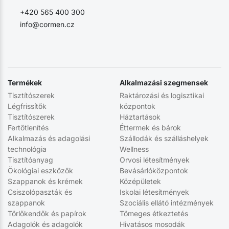
+420 565 400 300
info@cormen.cz
Termékek
Alkalmazási szegmensek
Tisztítószerek
Raktározási és logisztikai
Légfrissítők
központok
Tisztítószerek
Háztartások
Fertőtlenítés
Éttermek és bárok
Alkalmazás és adagolási
Szállodák és szálláshelyek
technológia
Wellness
Tisztítóanyag
Orvosi létesítmények
Ökológiai eszközök
Bevásárlóközpontok
Szappanok és krémek
Középületek
Csiszolópaszták és
Iskolai létesítmények
szappanok
Szociális ellátó intézmények
Törlőkendők és papírok
Tömeges étkeztetés
Adagolók és adagolók
Hivatásos mosodák