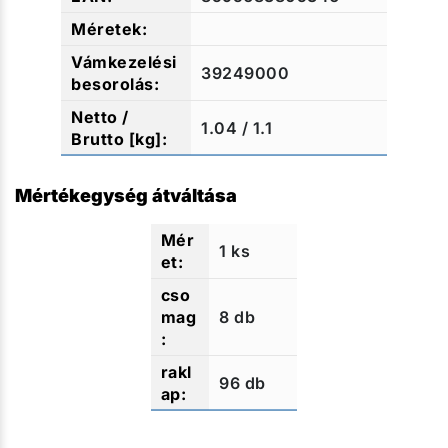
39249000
1.04 / 1.1
Mértékegység átváltása
1 ks
8 db
96 db