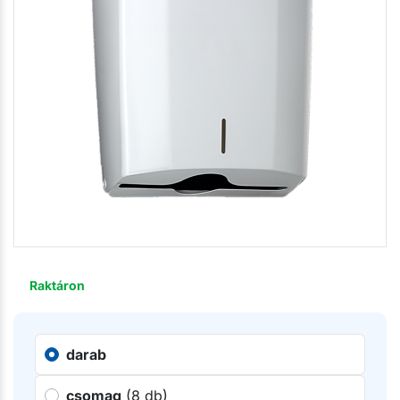
Raktáron
darab
csomag
(8 db)