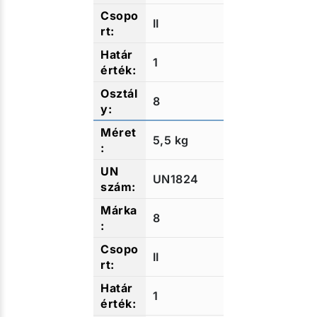
II
1
8
5,5 kg
UN1824
8
II
1