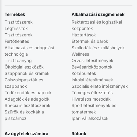
Termékek
Alkalmazási szegmensek
Tisztítószerek
Raktározási és logisztikai
Légfrissítők
központok
Tisztítószerek
Háztartások
Fertőtlenítés
Éttermek és bárok
Alkalmazás és adagolási
Szállodák és szálláshelyek
technológia
Wellness
Tisztítóanyag
Orvosi létesítmények
Ökológiai eszközök
Bevásárlóközpontok
Szappanok és krémek
Középületek
Csiszolópaszták és
Iskolai létesítmények
szappanok
Szociális ellátó intézmények
Törlőkendők és papírok
Tömeges étkeztetés
Adagolók és adagolók
Hivatásos mosodák
Speciális tisztítószerek
Sportlétesítmények és
Szűrők és kockák a
tornatermek
piszoárhoz
Ipari vállalkozások
Az ügyfelek számára
Rólunk