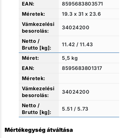
8595683803571
19.3 x 31 x 23.6
34024200
11.42 / 11.43
5,5 kg
8595683801317
34024200
5.51 / 5.73
Mértékegység átváltása