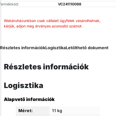
Termékkód:
VC241110098
Webáruházunkban csak vállalati ügyfelek vásárolhatnak,
kérjük, adjon meg érvényes azonosító számot.
Részletes információk
Logisztika
Letölthető dokumentum
Részletes információk
Logisztika
Alapvető információk
11 kg