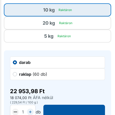
10 kg
Raktáron
20 kg
Raktáron
5 kg
Raktáron
darab
raklap
(60 db)
22 953,98
Ft
ÁFA nélkül
18 074,00
Ft
(
229,54
Ft
/
100 g
)
db