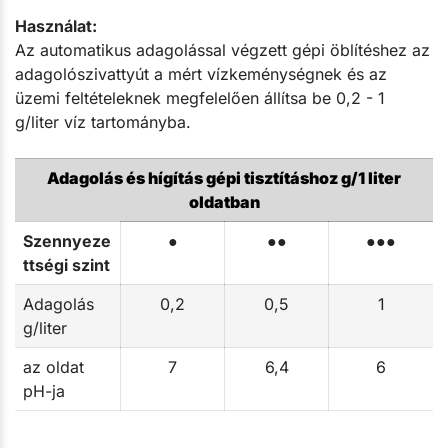
Használat:
Az automatikus adagolással végzett gépi öblítéshez az
adagolószivattyút a mért vízkeménységnek és az
üzemi feltételeknek megfelelően állítsa be 0,2 - 1
g/liter víz tartományba.
Adagolás és hígítás gépi tisztításhoz g/1 liter
oldatban
Szennyeze
●
●●
●●●
ttségi szint
Adagolás
0,2
0,5
1
g/liter
az oldat
7
6,4
6
pH-ja