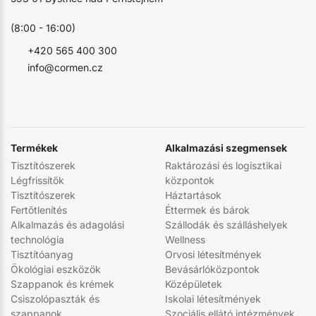
(8:00 - 16:00)
+420 565 400 300
info@cormen.cz
Termékek
Alkalmazási szegmensek
Tisztítószerek
Raktározási és logisztikai
Légfrissítők
központok
Tisztítószerek
Háztartások
Fertőtlenítés
Éttermek és bárok
Alkalmazás és adagolási
Szállodák és szálláshelyek
technológia
Wellness
Tisztítóanyag
Orvosi létesítmények
Ökológiai eszközök
Bevásárlóközpontok
Szappanok és krémek
Középületek
Csiszolópaszták és
Iskolai létesítmények
szappanok
Szociális ellátó intézmények