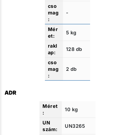
-
5 kg
128 db
2 db
ADR
10 kg
UN3265