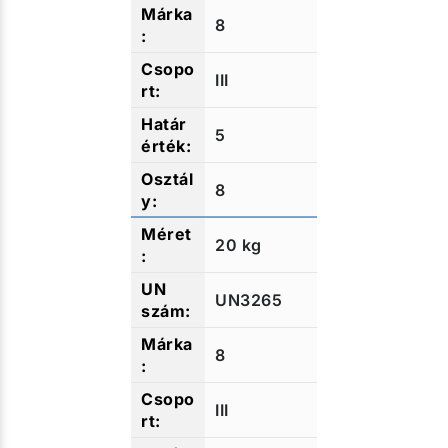
8
III
5
8
20 kg
UN3265
8
III