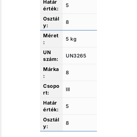
5
8
5 kg
UN3265
8
III
5
8