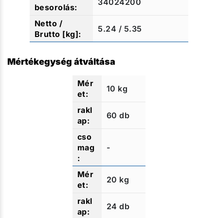
34024200
5.24 / 5.35
Mértékegység átváltása
10 kg
60 db
-
20 kg
24 db