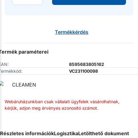
Termékkérdés
Termék paraméterei
EAN:
8595683805162
Termékkód:
VC231100098
Webáruházunkban csak vállalati ügyfelek vásárolhatnak,
kérjük, adjon meg érvényes azonosító számot.
Részletes információk
Logisztika
Letölthető dokumentum