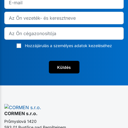
Hozzájárulás a személyes adatok kezeléséhez
Küldés
CORMEN s.r.o.
Průmyslová 1420
593 01 Bystřice nad Pernštejnem