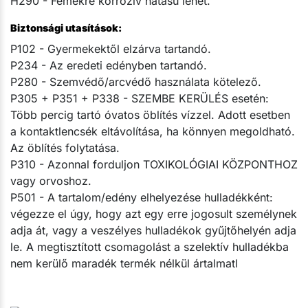
H290 - Fémekre korrozív hatású lehet.
Biztonsági utasítások:
P102 - Gyermekektől elzárva tartandó.
P234 - Az eredeti edényben tartandó.
P280 - Szemvédő/arcvédő használata kötelező.
P305 + P351 + P338 - SZEMBE KERÜLÉS esetén:
Több percig tartó óvatos öblítés vízzel. Adott esetben
a kontaktlencsék eltávolítása, ha könnyen megoldható.
Az öblítés folytatása.
P310 - Azonnal forduljon TOXIKOLÓGIAI KÖZPONTHOZ
vagy orvoshoz.
P501 - A tartalom/edény elhelyezése hulladékként:
végezze el úgy, hogy azt egy erre jogosult személynek
adja át, vagy a veszélyes hulladékok gyűjtőhelyén adja
le. A megtisztított csomagolást a szelektív hulladékba
nem kerülő maradék termék nélkül ártalmatl