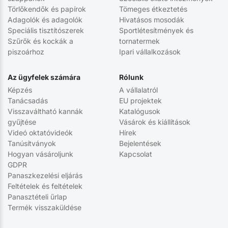
Törlőkendők és papírok
Tömeges étkeztetés
Adagolók és adagolók
Hivatásos mosodák
Speciális tisztítószerek
Sportlétesítmények és
Szűrők és kockák a
tornatermek
piszoárhoz
Ipari vállalkozások
Az ügyfelek számára
Rólunk
Képzés
A vállalatról
Tanácsadás
EU projektek
Visszaváltható kannák
Katalógusok
gyűjtése
Vásárok és kiállítások
Videó oktatóvideók
Hírek
Tanúsítványok
Bejelentések
Hogyan vásároljunk
Kapcsolat
GDPR
Panaszkezelési eljárás
Feltételek és feltételek
Panasztételi űrlap
Termék visszaküldése