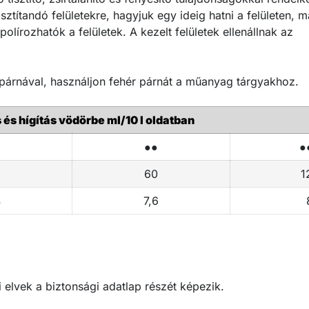
isztítandó felületekre, hagyjuk egy ideig hatni a felületen, 
olírozhatók a felületek. A kezelt felületek ellenállnak az
árnával, használjon fehér párnát a műanyag tárgyakhoz.​​
és hígítás vödörbe ml/10 l oldatban
●●
●
60
1
4
7,6
elvek a biztonsági adatlap részét képezik.