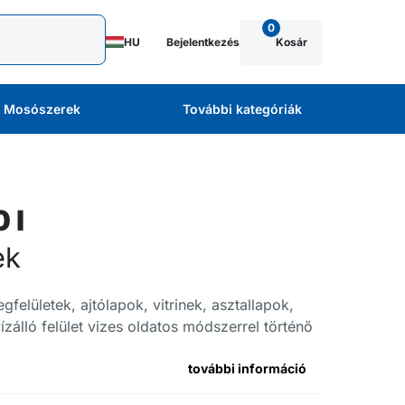
0
HU
Bejelentkezés
Kosár
Mosószerek
További kategóriák
 l
ek
felületek, ajtólapok, vitrinek, asztallapok,
ízálló felület vizes oldatos módszerrel történő
további információ