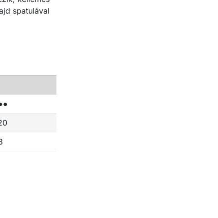
majd spatulával
●●
20
8