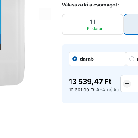
Válassza ki a csomagot:
1 l
Raktáron
darab
13 539,47
Ft
ÁFA nélkül
10 661,00
Ft