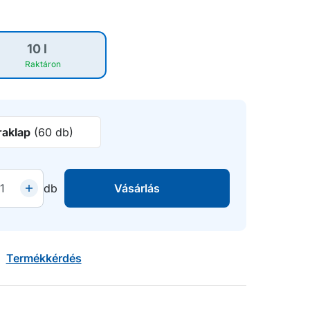
10 l
Raktáron
raklap
(60 db)
db
Vásárlás
Termékkérdés