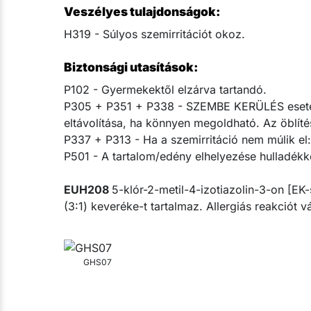
Veszélyes tulajdonságok:
H319 - Súlyos szemirritációt okoz.
Biztonsági utasítások:
P102 - Gyermekektől elzárva tartandó.
P305 + P351 + P338 - SZEMBE KERÜLÉS esetén: 
eltávolítása, ha könnyen megoldható. Az öblítés
P337 + P313 - Ha a szemirritáció nem múlik el: o
P501 - A tartalom/edény elhelyezése hulladékké
EUH208
5-klór-2-metil-4-izotiazolin-3-on [E
(3:1) keveréke-t tartalmaz. Allergiás reakciót vá
GHS07