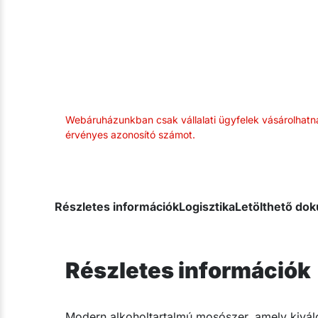
Webáruházunkban csak vállalati ügyfelek vásárolhatn
érvényes azonosító számot.
Részletes információk
Logisztika
Letölthető d
Részletes információk
​Modern alkoholtartalmú mosószer, amely kiváló 