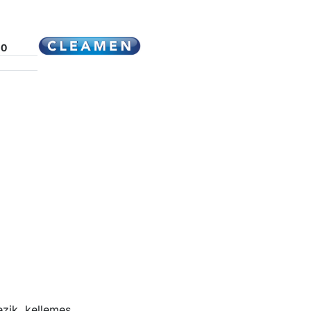
50
ezik, kellemes