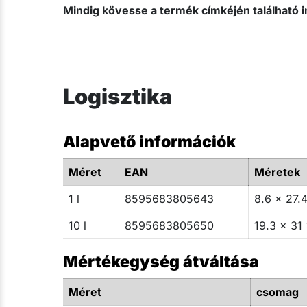
Mindig kövesse a termék címkéjén található i
Logisztika
Alapvető információk
Méret
EAN
Méretek
1 l
8595683805643
8.6 x 27.4
10 l
8595683805650
19.3 x 31
Mértékegység átváltása
Méret
csomag