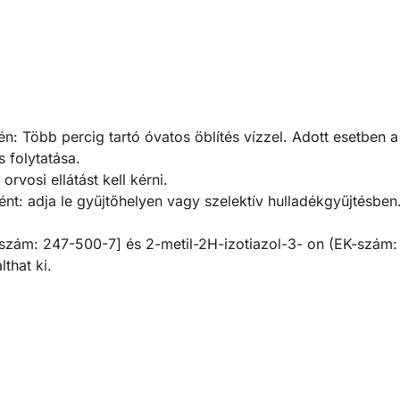
Több percig tartó óvatos öblítés vízzel. Adott esetben a
 folytatása.
rvosi ellátást kell kérni.
nt: adja le gyűjtőhelyen vagy szelektív hulladékgyűjtésben
K-szám: 247-500-7] és 2-metil-2H-izotiazol-3- on (EK-szám
lthat ki.