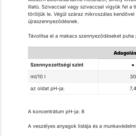
illatú. Szivaccsal vagy szivaccsal vigyük fel a t
töröljük le. Végül száraz mikroszálas kendővel p
újraszennyeződésnek.​
Távolítsa el a makacs szennyeződéseket puha p
Adagolás 
Szennyezettségi szint
●
ml/10 l
30
az oldat pH-ja​:
7,
A koncentrátum pH-ja: 8
A veszélyes anyagok listája és a munkavédelmi 