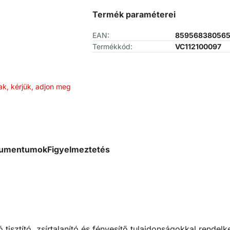
Termék paraméterei
EAN:
85956838056
Termékkód:
VC112100097
ak, kérjük, adjon meg
okumentumok
Figyelmeztetés
tisztító, zsírtalanító és fényesítő tulajdonságokkal rendelk