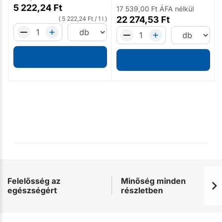
5 222,24
Ft
17 539,00
Ft
ÁFA nélkül
22 274,53
Ft
5 222,24
Ft
/
1 l
Felelősség az
Minőség minden
egészségért
részletben