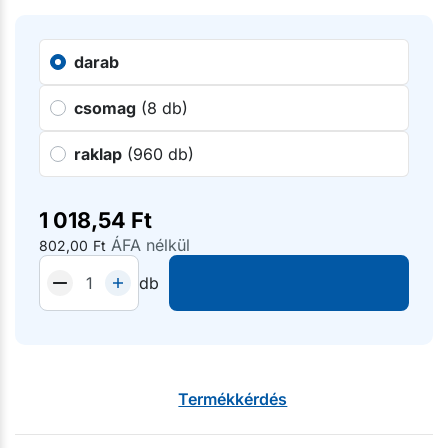
darab
csomag
(8 db)
raklap
(960 db)
1 018,54
Ft
ÁFA nélkül
802,00
Ft
db
Termékkérdés