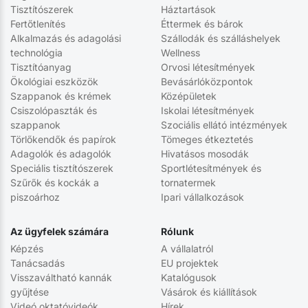
Tisztítószerek
Háztartások
Fertőtlenítés
Éttermek és bárok
Alkalmazás és adagolási
Szállodák és szálláshelyek
technológia
Wellness
Tisztítóanyag
Orvosi létesítmények
Ökológiai eszközök
Bevásárlóközpontok
Szappanok és krémek
Középületek
Csiszolópaszták és
Iskolai létesítmények
szappanok
Szociális ellátó intézmények
Törlőkendők és papírok
Tömeges étkeztetés
Adagolók és adagolók
Hivatásos mosodák
Speciális tisztítószerek
Sportlétesítmények és
Szűrők és kockák a
tornatermek
piszoárhoz
Ipari vállalkozások
Az ügyfelek számára
Rólunk
Képzés
A vállalatról
Tanácsadás
EU projektek
Visszaváltható kannák
Katalógusok
gyűjtése
Vásárok és kiállítások
Videó oktatóvideók
Hírek