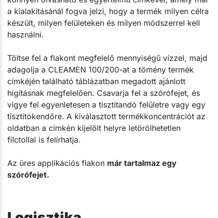
a kialakításánál fogva jelzi, hogy a termék milyen célra
készült, milyen felületeken és milyen módszerrel kell
használni.
Töltse fel a flakont megfelelő mennyiségű vízzel, majd
adagolja a CLEAMEN 100/200-at a tömény termék
címkéjén található táblázatban megadott ajánlott
hígításnak megfelelően. Csavarja fel a szórófejet, és
vigye fel egyenletesen a tisztítandó felületre vagy egy
tisztítókendőre. A kiválasztott termékkoncentrációt az
oldatban a címkén kijelölt helyre letörölhetetlen
filctollal is felírhatja.
Az üres applikációs flakon
már tartalmaz egy
szórófejet.
Logisztika