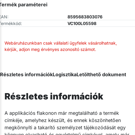
Termék paraméterei
EAN:
8595683803076
Termékkód:
VC100L05598
Webáruházunkban csak vállalati ügyfelek vásárolhatnak,
kérjük, adjon meg érvényes azonosító számot.
Részletes információk
Logisztika
Letölthető dokumentum
Részletes információk
A applikációs flakonon már megtalálható a termék
címkéje, amelyhez készült, és ennek köszönhetően
megkönnyíti a takarító személyzet tájékozódását egy
könnyen olvasható és egyértelmű címkével, amely már