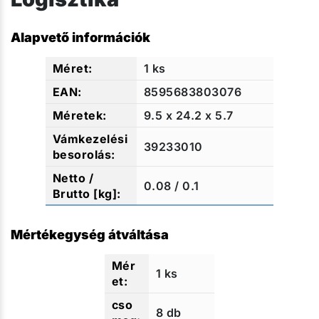
Alapvető információk
1 ks
8595683803076
9.5 x 24.2 x 5.7
39233010
0.08 / 0.1
Mértékegység átváltása
1 ks
8 db