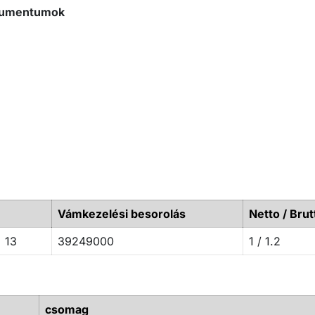
okumentumok
Vámkezelési besorolás
Netto / Brut
 13
39249000
1 / 1.2
csomag