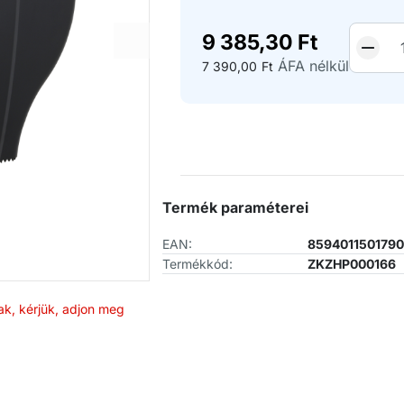
9 385,30
Ft
ÁFA nélkül
7 390,00
Ft
Termék paraméterei
EAN:
859401150179
Termékkód:
ZKZHP000166
ak, kérjük, adjon meg