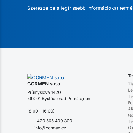
Szerezze be a legfrissebb információkat termé
Te
CORMEN s.r.o.
Ti
Lé
Průmyslová 1420
Ti
593 01 Bystřice nad Pernštejnem
Fe
Al
(8:00 - 16:00)
te
+420 565 400 300
Ti
Ök
info@cormen.cz