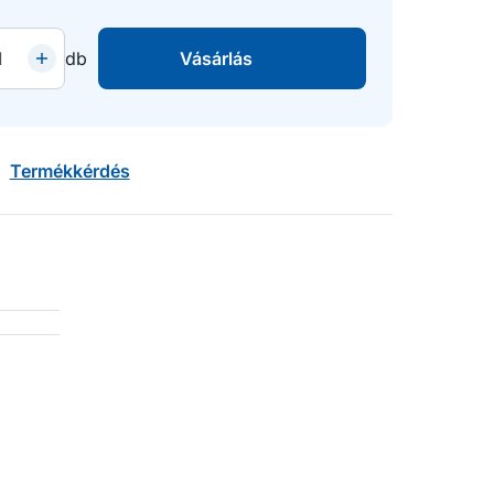
db
Vásárlás
Termékkérdés
0