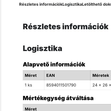
Részletes információk
Logisztika
Letölthető d
Részletes információk
Logisztika
Alapvető információk
Méret
EAN
Méretek
1 ks
8594011501790
24 x 26 x
Mértékegység átváltása
Méret