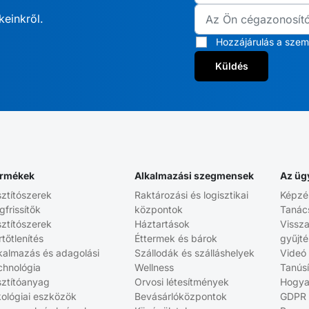
keinkről.
Hozzájárulás a szem
Küldés
rmékek
Alkalmazási szegmensek
Az üg
sztítószerek
Raktározási és logisztikai
Képzé
gfrissítők
központok
Tanác
sztítószerek
Háztartások
Vissz
rtőtlenítés
Éttermek és bárok
gyűjt
kalmazás és adagolási
Szállodák és szálláshelyek
Videó
chnológia
Wellness
Tanús
sztítóanyag
Orvosi létesítmények
Hogya
ológiai eszközök
Bevásárlóközpontok
GDPR