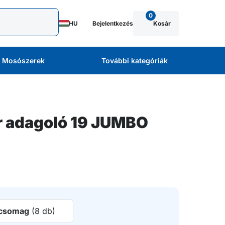
0
HU
Bejelentkezés
Kosár
Mosószerek
További kategóriák
 adagoló 19 JUMBO
csomag
(8 db)