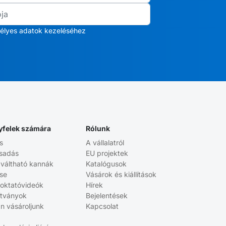
élyes adatok kezeléséhez
yfelek számára
Rólunk
s
A vállalatról
sadás
EU projektek
aváltható kannák
Katalógusok
ése
Vásárok és kiállítások
 oktatóvideók
Hírek
ítványok
Bejelentések
n vásároljunk
Kapcsolat