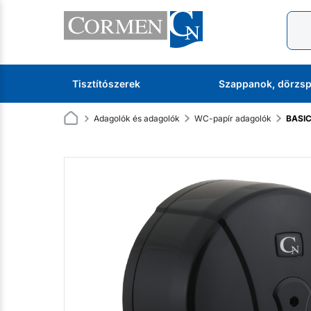
Tisztítószerek
Szappanok, dörzsp
Adagolók és adagolók
WC-papír adagolók
BASIC