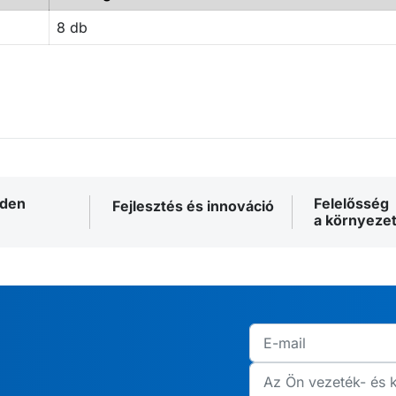
8 db
nden
Felelősség
Fejlesztés és innováció
a környezet