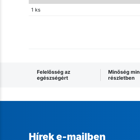
1 ks
Felelősség az
Minőség mi
egészségért
részletben
Hírek e-mailben