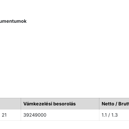
okumentumok
Vámkezelési besorolás
Netto / Brut
 21
39249000
1.1 / 1.3