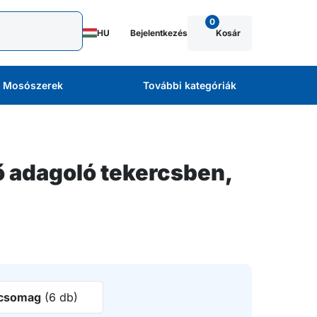
0
HU
Bejelentkezés
Kosár
Mosószerek
További kategóriák
ő adagoló tekercsben,
csomag
(6 db)