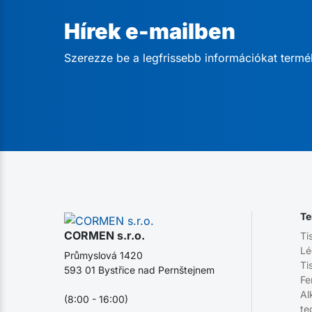
Hírek e-mailben
Szerezze be a legfrissebb információkat termé
Te
CORMEN s.r.o.
Ti
Lé
Průmyslová 1420
Ti
593 01 Bystřice nad Pernštejnem
Fe
Al
(8:00 - 16:00)
te