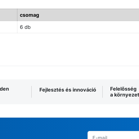
csomag
6 db
nden
Felelősség
Fejlesztés és innováció
a környezet