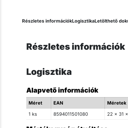
Részletes információk
Logisztika
Letölthető d
Részletes információk
Logisztika
Alapvető információk
Méret
EAN
Méretek
1 ks
8594011501080
22 x 31 x