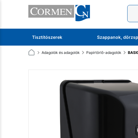
Tisztítószerek
Szappanok, dörzsp
Adagolók és adagolók
Papírtörlő-adagolók
BASIC