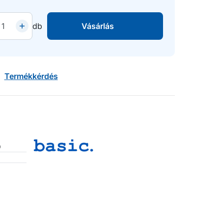
db
Vásárlás
Termékkérdés
0