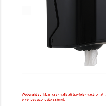
Webáruházunkban csak vállalati ügyfelek vásárolhatn
érvényes azonosító számot.