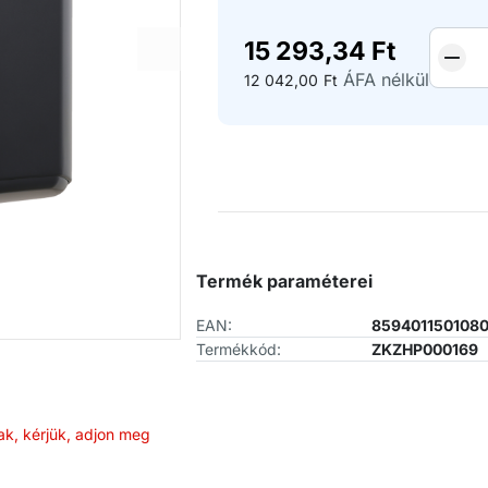
15 293,34
Ft
ÁFA nélkül
12 042,00
Ft
Termék paraméterei
EAN:
859401150108
Termékkód:
ZKZHP000169
ak, kérjük, adjon meg