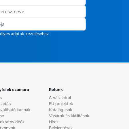
élyes adatok kezeléséhez
yfelek számára
Rólunk
s
A vállalatról
sadás
EU projektek
aváltható kannák
Katalógusok
ése
Vásárok és kiállítások
 oktatóvideók
Hírek
ítványok
Bejelentések