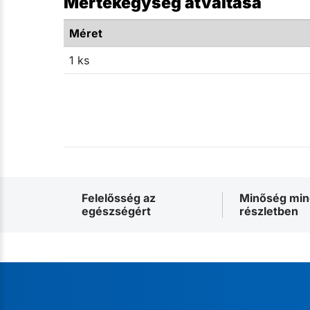
Mértékegység átváltása
Méret
1 ks
Felelősség az
Minőség mi
egészségért
részletben