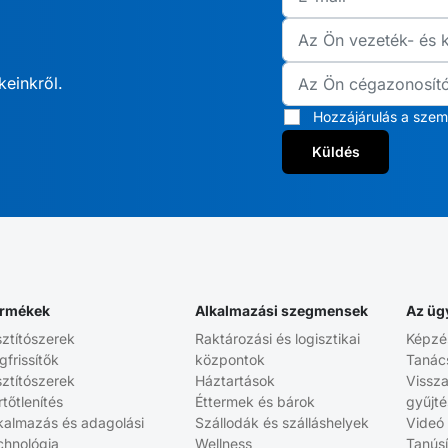
keinkről.
Hozzájárulás a szem
Küldés
rmékek
Alkalmazási szegmensek
Az üg
sztítószerek
Raktározási és logisztikai
Képzé
gfrissítők
központok
Tanác
sztítószerek
Háztartások
Vissz
rtőtlenítés
Éttermek és bárok
gyűjt
kalmazás és adagolási
Szállodák és szálláshelyek
Videó
chnológia
Wellness
Tanús