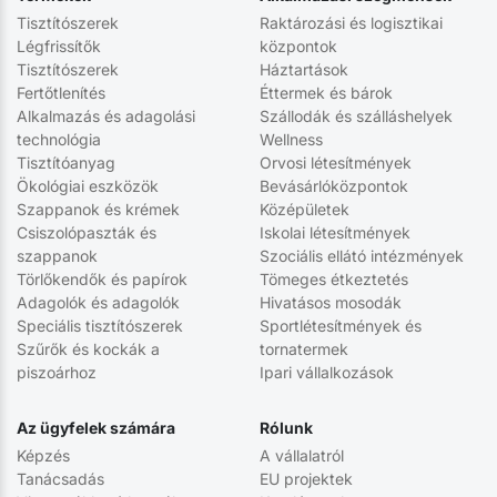
Tisztítószerek
Raktározási és logisztikai
Légfrissítők
központok
Tisztítószerek
Háztartások
Fertőtlenítés
Éttermek és bárok
Alkalmazás és adagolási
Szállodák és szálláshelyek
technológia
Wellness
Tisztítóanyag
Orvosi létesítmények
Ökológiai eszközök
Bevásárlóközpontok
Szappanok és krémek
Középületek
Csiszolópaszták és
Iskolai létesítmények
szappanok
Szociális ellátó intézmények
Törlőkendők és papírok
Tömeges étkeztetés
Adagolók és adagolók
Hivatásos mosodák
Speciális tisztítószerek
Sportlétesítmények és
Szűrők és kockák a
tornatermek
piszoárhoz
Ipari vállalkozások
Az ügyfelek számára
Rólunk
Képzés
A vállalatról
Tanácsadás
EU projektek