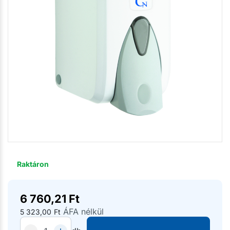
Raktáron
6 760,21
Ft
ÁFA nélkül
5 323,00
Ft