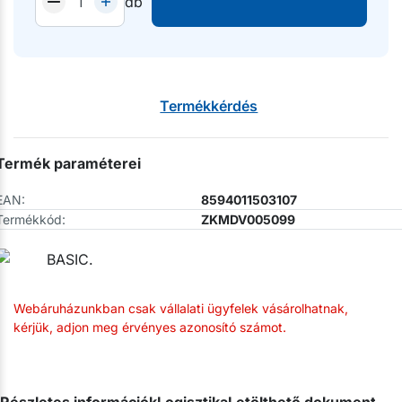
db
Termékkérdés
Termék paraméterei
EAN:
8594011503107
Termékkód:
ZKMDV005099
Webáruházunkban csak vállalati ügyfelek vásárolhatnak,
kérjük, adjon meg érvényes azonosító számot.
Részletes információk
Logisztika
Letölthető dokumentum