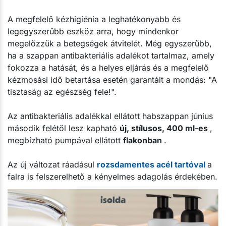
A megfelelő kézhigiénia a leghatékonyabb és
legegyszerűbb eszköz arra, hogy mindenkor
megelőzzük a betegségek átvitelét. Még egyszerűbb,
ha a szappan antibakteriális adalékot tartalmaz, amely
fokozza a hatását, és a helyes eljárás és a megfelelő
kézmosási idő betartása esetén garantált a mondás: "A
tisztaság az egészség fele!".
Az antibakteriális adalékkal ellátott habszappan június
második felétől lesz kapható
új, stílusos, 400 ml-es
,
megbízható pumpával ellátott
flakonban
.
Az új változat ráadásul
rozsdamentes acél tartóval
a
falra is felszerelhető a kényelmes adagolás érdekében.