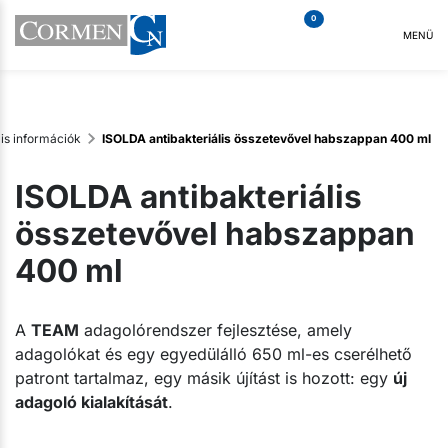
0
MENÜ
lis információk
ISOLDA antibakteriális összetevővel habszappan 400 ml
ISOLDA antibakteriális
összetevővel habszappan
400 ml
A
TEAM
adagolórendszer fejlesztése, amely
adagolókat és egy egyedülálló 650 ml-es cserélhető
patront tartalmaz, egy másik újítást is hozott: egy
új
adagoló kialakítását
.