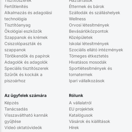
Tisztítószerek
Háztartások
Fertőtlenítés
Éttermek és bárok
Alkalmazás és adagolási
Szállodák és szálláshelyek
technológia
Wellness
Tisztítóanyag
Orvosi létesítmények
Ökológiai eszközök
Bevásárlóközpontok
Szappanok és krémek
Középületek
Csiszolópaszták és
Iskolai létesítmények
szappanok
Szociális ellátó intézmények
Törlőkendők és papírok
Tömeges étkeztetés
Adagolók és adagolók
Hivatásos mosodák
Speciális tisztítószerek
Sportlétesítmények és
Szűrők és kockák a
tornatermek
piszoárhoz
Ipari vállalkozások
Az ügyfelek számára
Rólunk
Képzés
A vállalatról
Tanácsadás
EU projektek
Visszaváltható kannák
Katalógusok
gyűjtése
Vásárok és kiállítások
Videó oktatóvideók
Hírek