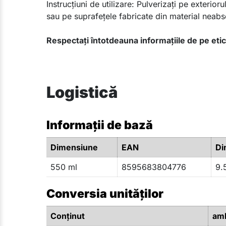
Instrucțiuni de utilizare: Pulverizați pe exterior
sau pe suprafețele fabricate din material neabs
Respectați întotdeauna informațiile de pe eti
Logistică
Informații de bază
Dimensiune
EAN
Di
550 ml
8595683804776
9.
Conversia unităților
Conţinut
amb