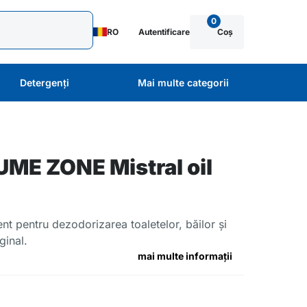
0
RO
Autentificare
Coș
Detergenți
Mai multe categorii
E ZONE Mistral oil
ent pentru dezodorizarea toaletelor, băilor și
ginal.
mai multe informații