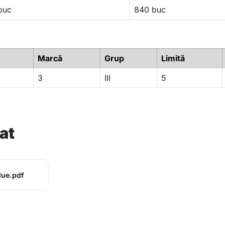
buc
840 buc
Marcă
Grup
Limită
3
III
5
at
lue.pdf