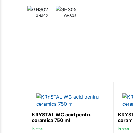
GHS02
GHS05
KRYSTAL WC acid pentru
KRYST
ceramica 750 ml
cerami
În stoc
În stoc