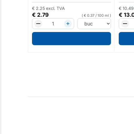
€
2.25
excl. TVA
€
10.49
€
2.79
€
13.
€
0.37
/
100 ml