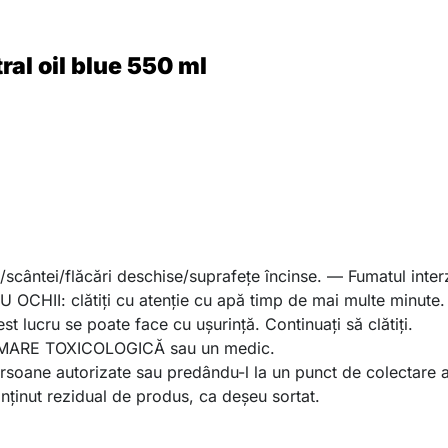
l oil blue 550 ml
scântei/flăcări deschise/suprafeţe încinse. — Fumatul interz
HII: clătiţi cu atenţie cu apă timp de mai multe minute. 
st lucru se poate face cu uşurinţă. Continuaţi să clătiţi.
ORMARE TOXICOLOGICĂ sau un medic.
persoane autorizate sau predându-l la un punct de colectare 
onținut rezidual de produs, ca deșeu sortat.