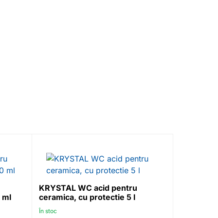
KRYSTAL 
pentru oțe
750 ml
KRYSTAL WC acid pentru
 ml
ceramica, cu protectie 5 l
În stoc
În stoc
€
2.20
excl