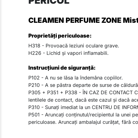
PERICOL
CLEAMEN PERFUME ZONE Mistra
Proprietăți periculoase:
H318 - Provoacă leziuni oculare grave.
H226 - Lichid şi vapori inflamabili.
Instrucțiuni de siguranță:
P102 - A nu se lăsa la îndemâna copiilor.
P210 - A se păstra departe de surse de căldură/
P305 + P351 + P338 - ÎN CAZ DE CONTACT CU OC
lentilele de contact, dacă este cazul şi dacă ace
P310 - Sunaţi imediat la un CENTRU DE INF
P501 - Aruncaţi conţinutul/recipientul la unei 
periculoase. Aruncați ambalajul curățat, fără c