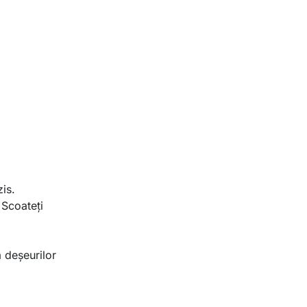
is.
Scoateţi
a deșeurilor