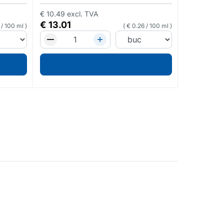
€
2.73
€
10.49
excl. TVA
€
13.01
/
100 ml
€
0.26
/
100 ml