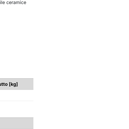
cile ceramice
utto [kg]