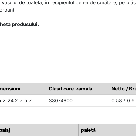
ul vasului de toaletă, în recipientul periei de curățare, pe plă
orbant.​
cheta produsului.
mensiuni
Clasificare vamală
Netto / Br
5 x 24.2 x 5.7
33074900
0.58 / 0.6
alaj
paletă