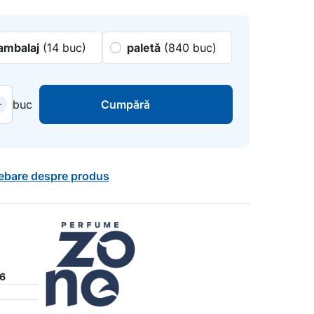
ambalaj
(14 buc)
paletă
(840 buc)
buc
Cumpără
rebare despre produs
6