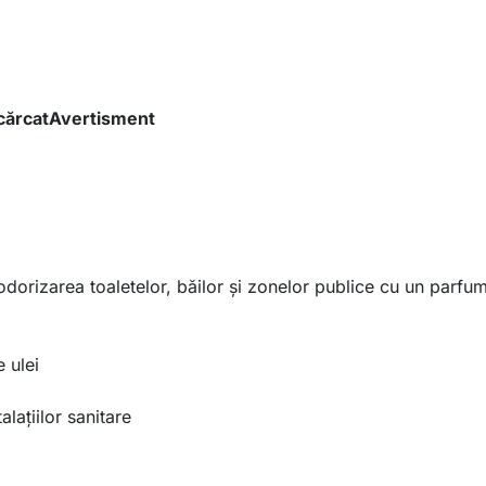
ărcat
Avertisment
odorizarea toaletelor, băilor și zonelor publice cu un parfum
 ulei
lațiilor sanitare