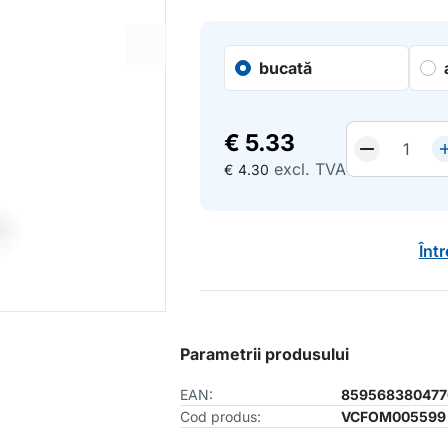
bucată
€
5.33
excl. TVA
€
4.30
Înt
Parametrii produsului
EAN:
859568380477
Cod produs:
VCFOM005599