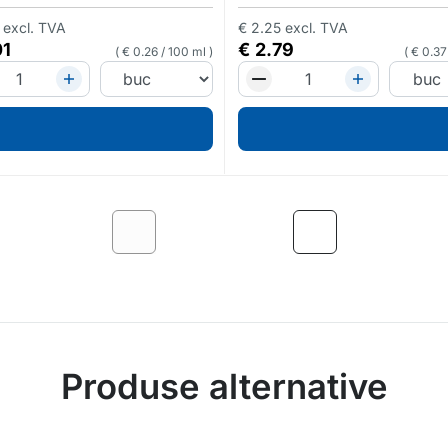
excl. TVA
€
2.25
excl. TVA
01
€
2.79
€
0.26
/
100 ml
€
0.37
Produse alternative