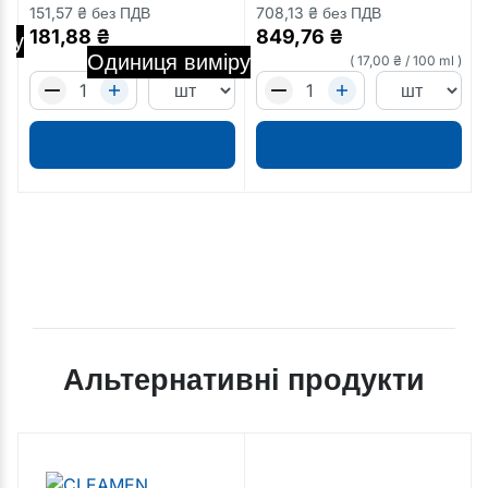
151,57
₴
без ПДВ
708,13
₴
без ПДВ
181,88
₴
849,76
₴
іру
Кількість
Одиниця виміру
24,19
₴
/
100 ml
17,00
₴
/
100 ml
Альтернативні продукти