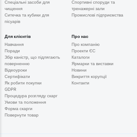
Спеціальні засоби для
Спортивні споруди та
чищення
тренажерні зали
Ситечка та кубики для
Промислові підприємства
пісуарів
Для клієнтів
Про нас
Навчання
Про компанію
Поради
Проекти ЄС
Збір каністр, що підлягають
Каталоги
поверненню
Ярмарки та виставки
Відеоуроки
Новини
Сертифікати
Викриття корупції
Як робити покупки
Контакти
GDPR
Процедура розгляду скарг
Умови та положення
Форма скарги
Повернути товар