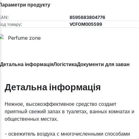
Параметри продукту
EAN:
8595683804776
Код товару:
VCFOM005599
Детальна інформація
Логістика
Документи для завантаж
Детальна інформація
​Нежное, высокоэффективное средство создает
приятный свежий запах в туалетах, ванных комнатах и
общественных местах.
- освежитель воздуха с многочисленными способами