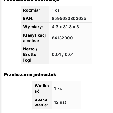
1 ks
8595683803625
4.3 x 31.3 x 3
84132000
0.01 / 0.01
Przeliczanie jednostek
1 ks
12 szt