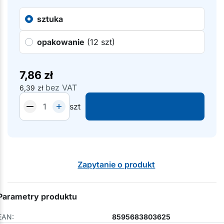
sztuka
opakowanie
(12 szt)
7,86
zł
bez VAT
6,39
zł
szt
Zapytanie o produkt
Parametry produktu
EAN:
8595683803625