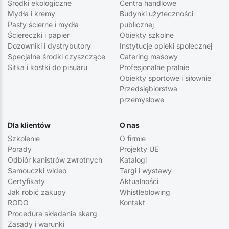
Środki ekologiczne
Centra handlowe
Mydła i kremy
Budynki użyteczności
Pasty ścierne i mydła
publicznej
Ściereczki i papier
Obiekty szkolne
Dozowniki i dystrybutory
Instytucje opieki społecznej
Specjalne środki czyszczące
Catering masowy
Sitka i kostki do pisuaru
Profesjonalne pralnie
Obiekty sportowe i siłownie
Przedsiębiorstwa
przemysłowe
Dla klientów
O nas
Szkolenie
O firmie
Porady
Projekty UE
Odbiór kanistrów zwrotnych
Katalogi
Samouczki wideo
Targi i wystawy
Certyfikaty
Aktualności
Jak robić zakupy
Whistleblowing
RODO
Kontakt
Procedura składania skarg
Zasady i warunki