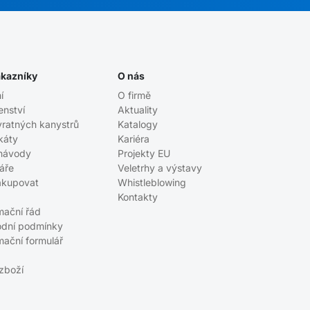
ákazníky
O nás
í
O firmě
enství
Aktuality
vratných kanystrů
Katalogy
ikáty
Kariéra
návody
Projekty EU
áře
Veletrhy a výstavy
akupovat
Whistleblowing
Kontakty
mační řád
dní podmínky
mační formulář
 zboží