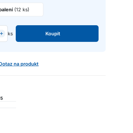
balení
(12 ks)
ks
Koupit
Dotaz na produkt
25