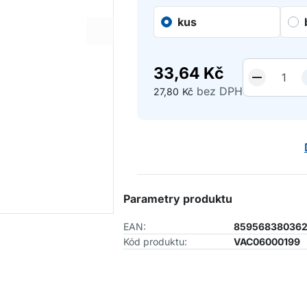
kus
33,64
Kč
bez DPH
27,80
Kč
Parametry produktu
EAN:
85956838036
Kód produktu:
VAC06000199