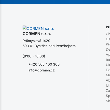
Pr
CORMEN s.r.o.
Či
Os
Průmyslová 1420
Pr
593 01 Bystřice nad Pernštejnem
De
Ap
(8:00 - 16:00)
te
+420 565 400 300
Úk
Ek
info@cormen.cz
Mý
Ab
Ut
Zá
Sp
Sí