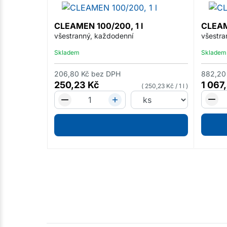
CLEAMEN 100/200, 1 l
CLEAM
všestranný, každodenní
všestra
Skladem
Skladem
206,80
Kč
bez DPH
882,20
250,23
Kč
1 067
250,23
Kč
/
1 l