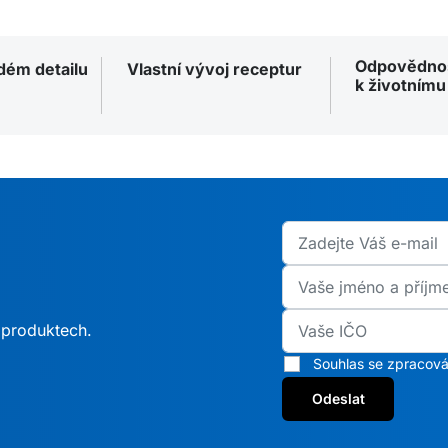
Odpovědno
ždém detailu
Vlastní vývoj receptur
k životnímu
h produktech.
Souhlas se zpracová
Odeslat