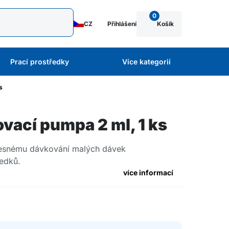
0
CZ
Přihlášení
Košík
Prací prostředky
Více kategorií
s
ací pumpa 2 ml, 1 ks
řesnému dávkování malých dávek
ředků.
více informací