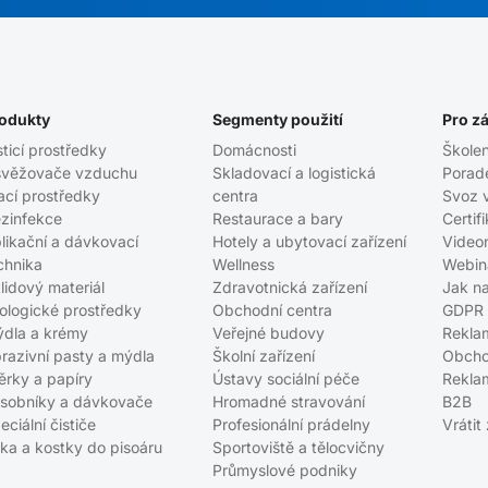
odukty
Segmenty použití
Pro z
sticí prostředky
Domácnosti
Školen
věžovače vzduchu
Skladovací a logistická
Porad
ací prostředky
centra
Svoz 
zinfekce
Restaurace a bary
Certif
likační a dávkovací
Hotely a ubytovací zařízení
Video
chnika
Wellness
Webin
lidový materiál
Zdravotnická zařízení
Jak n
ologické prostředky
Obchodní centra
GDPR
dla a krémy
Veřejné budovy
Rekla
razivní pasty a mýdla
Školní zařízení
Obcho
ěrky a papíry
Ústavy sociální péče
Rekla
sobníky a dávkovače
Hromadné stravování
B2B
eciální čističe
Profesionální prádelny
Vrátit
tka a kostky do pisoáru
Sportoviště a tělocvičny
Průmyslové podniky