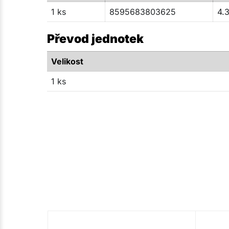
1 ks
8595683803625
4.3
Převod jednotek
Velikost
1 ks