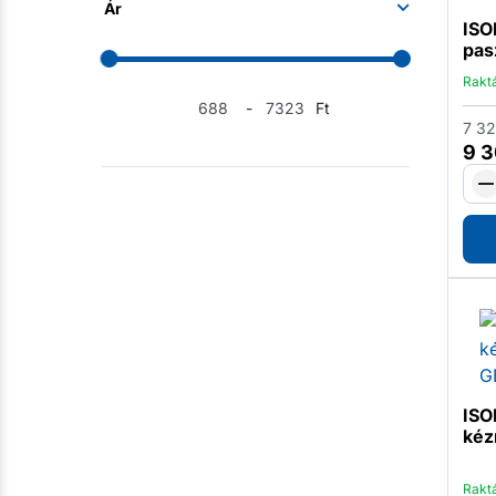
Ár
ISO
pas
Rakt
-
Ft
7 3
9 
ISO
kéz
Rakt