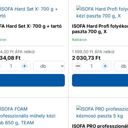
FA Hard Set X: 700 g + tartó
ISOFA Hard Profi folyéko
paszta 700 g, X
áron
Raktáron
04,00
Ft
ÁFA nélkül
1 599,00
Ft
ÁFA nélkül
434,08
Ft
2 030,73
Ft
ISOFA PRO professzionál