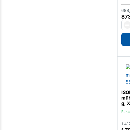
688
87
ISO
műh
g, 
Rakt
1 41