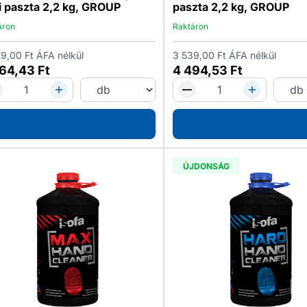
i paszta 2,2 kg, GROUP
paszta 2,2 kg, GROUP
áron
Raktáron
09,00
Ft
ÁFA nélkül
3 539,00
Ft
ÁFA nélkül
964,43
Ft
4 494,53
Ft
ÚJDONSÁG