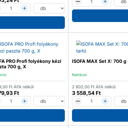
93,24
Ft
FA PRO Profi folyékony kézi
ISOFA MAX Set X: 700 g 
zta 700 g, X
áron
Raktáron
9,00
Ft
ÁFA nélkül
2 802,00
Ft
ÁFA nélkül
79,93
Ft
3 558,54
Ft