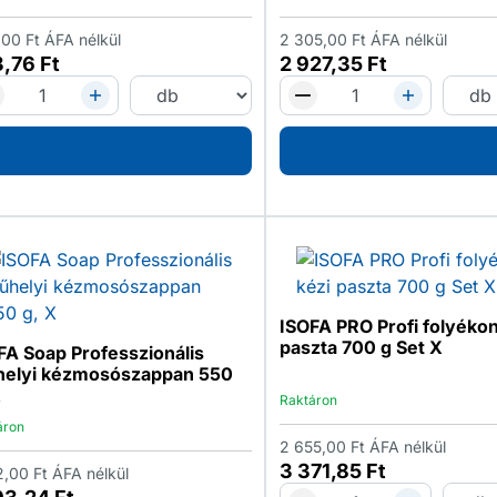
,00
Ft
ÁFA nélkül
2 305,00
Ft
ÁFA nélkül
3,76
Ft
2 927,35
Ft
ISOFA PRO Profi folyékon
paszta 700 g Set X
FA Soap Professzionális
elyi kézmosószappan 550
X
Raktáron
áron
2 655,00
Ft
ÁFA nélkül
3 371,85
Ft
2,00
Ft
ÁFA nélkül