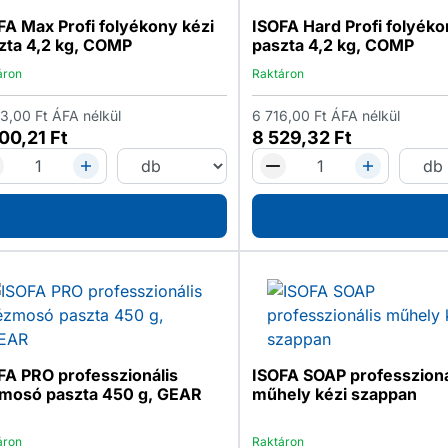
FA Max Profi folyékony kézi
ISOFA Hard Profi folyéko
zta 4,2 kg, COMP
paszta 4,2 kg, COMP
áron
Raktáron
23,00
Ft
ÁFA nélkül
6 716,00
Ft
ÁFA nélkül
300,21
Ft
8 529,32
Ft
FA PRO professzionális
ISOFA SOAP professzioná
mosó paszta 450 g, GEAR
műhely kézi szappan
áron
Raktáron