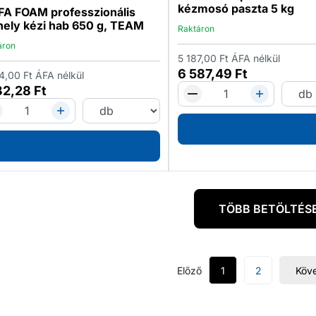
kézmosó paszta 5 kg
FA FOAM professzionális
ely kézi hab 650 g, TEAM
Raktáron
áron
5 187,00
Ft
ÁFA nélkül
6 587,49
Ft
4,00
Ft
ÁFA nélkül
32,28
Ft
TÖBB BETÖLTÉS
Előző
1
2
Köv