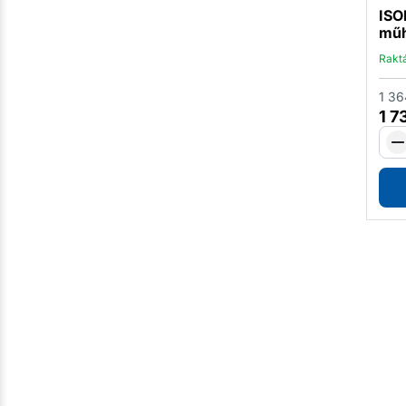
ISO
műh
Rakt
1 36
1 7