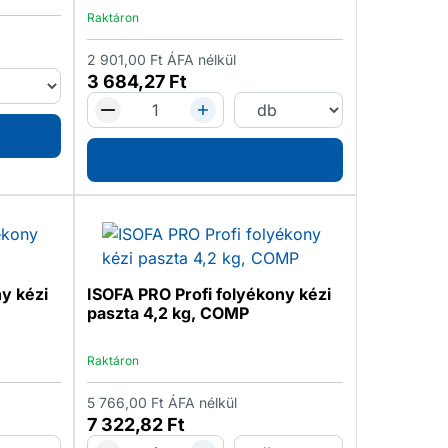
Raktáron
2 901,00
Ft
ÁFA nélkül
3 684,27
Ft
y kézi
ISOFA PRO Profi folyékony kézi
paszta 4,2 kg, COMP
Raktáron
5 766,00
Ft
ÁFA nélkül
7 322,82
Ft