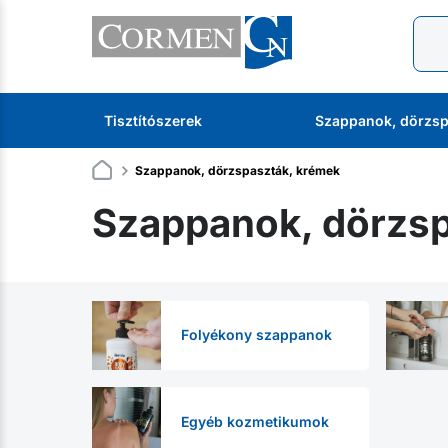
Tisztítószerek
Szappanok, dörzsp
Szappanok, dörzspaszták, krémek
Szappanok, dörzsp
Folyékony szappanok
Egyéb kozmetikumok