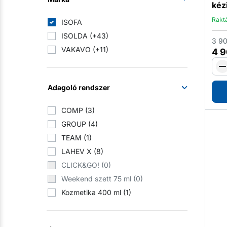
kéz
Tömeges étkeztetés
(4)
Rakt
Háztartások
(4)
ISOFA
Professzionális mosodák
(4)
ISOLDA
(+43)
3 9
Sportlétesítmények és tornatermek
VAKAVO
(+11)
4 
(5)
Ipari vállalkozások
(6)
Adagoló rendszer
COMP
(3)
GROUP
(4)
TEAM
(1)
LAHEV X
(8)
CLICK&GO!
(0)
Weekend szett 75 ml
(0)
Kozmetika 400 ml
(1)