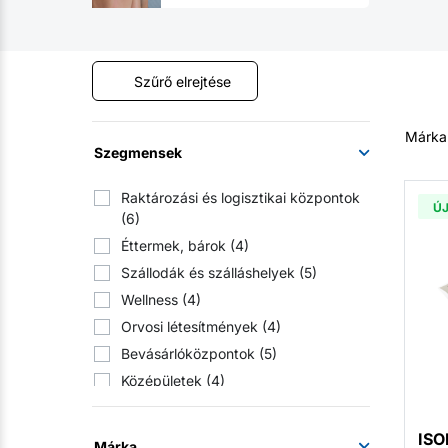
Szűrő elrejtése
Márka
Szegmensek
Raktározási és logisztikai központok
Ú
(6)
Éttermek, bárok
(4)
Szállodák és szálláshelyek
(5)
Wellness
(4)
Orvosi létesítmények
(4)
Bevásárlóközpontok
(5)
Középületek
(4)
Iskolai létesítmények
(5)
Szociális ellátó intézmények
(4)
ISO
Márka