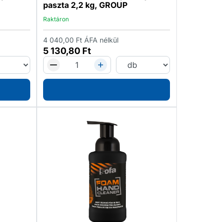
paszta 2,2 kg, GROUP
Raktáron
4 040,00
Ft
ÁFA nélkül
5 130,80
Ft