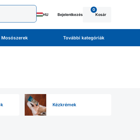
0
HU
Bejelentkezés
Kosár
Mosószerek
További kategóriák
ok
Kézkrémek