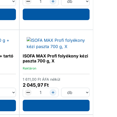
+ tartó
ISOFA MAX Profi folyékony kézi
paszta 700 g, X
Raktáron
1 611,00
Ft
ÁFA nélkül
2 045,97
Ft