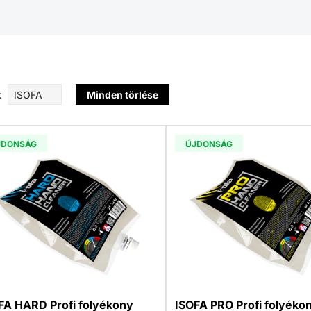
:
ISOFA
Minden törlése
JDONSÁG
ÚJDONSÁG
FA HARD Profi folyékony
ISOFA PRO Profi folyékon