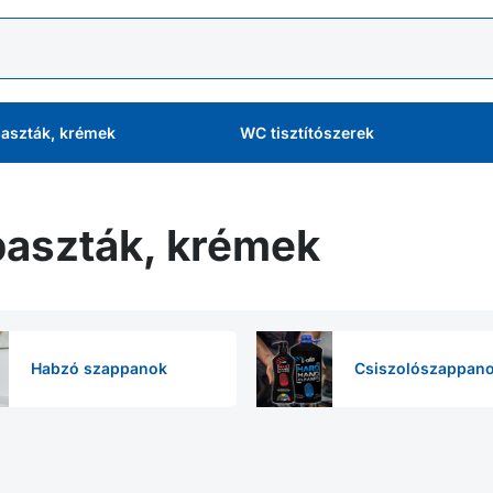
aszták, krémek
WC tisztítószerek
aszták, krémek
Habzó szappanok
Csiszolószappan