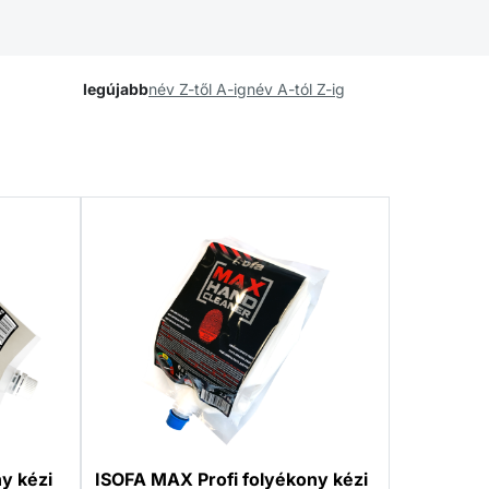
legújabb
név Z-től A-ig
név A-tól Z-ig
y kézi
ISOFA MAX Profi folyékony kézi