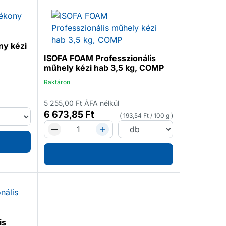
ny kézi
ISOFA FOAM Professzionális
műhely kézi hab 3,5 kg, COMP
Raktáron
5 255,00
Ft
ÁFA nélkül
6 673,85
Ft
193,54
Ft
/
100 g
is