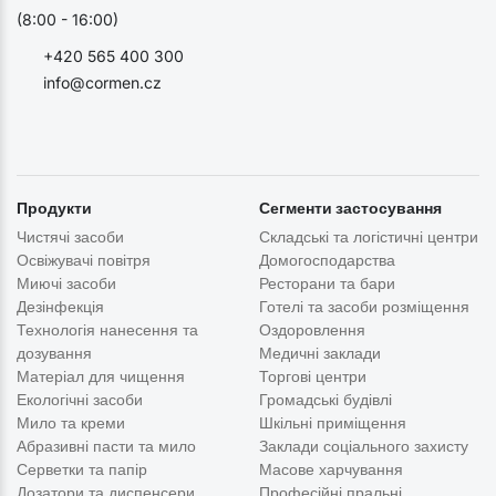
(8:00 - 16:00)
+420 565 400 300
info@cormen.cz
Продукти
Сегменти застосування
Чистячі засоби
Складські та логістичні центри
Освіжувачі повітря
Домогосподарства
Миючі засоби
Ресторани та бари
Дезінфекція
Готелі та засоби розміщення
Технологія нанесення та
Оздоровлення
дозування
Медичні заклади
Матеріал для чищення
Торгові центри
Екологічні засоби
Громадські будівлі
Мило та креми
Шкільні приміщення
Абразивні пасти та мило
Заклади соціального захисту
Серветки та папір
Масове харчування
Дозатори та диспенсери
Професійні пральні