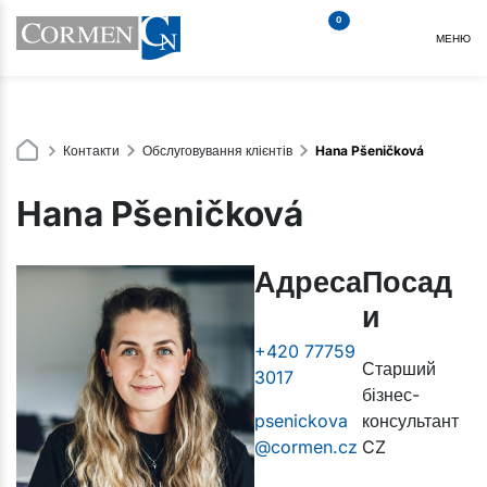
0
МЕНЮ
Контакти
Обслуговування клієнтів
Hana Pšeničková
Hana Pšeničková
Адреса
Посад
и
+420 77759
Старший
3017
бізнес-
psenickova
консультант
@cormen.cz
CZ