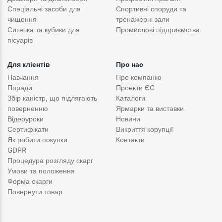
Спеціальні засоби для
Спортивні споруди та
чищення
тренажерні зали
Ситечка та кубики для
Промислові підприємства
пісуарів
Для клієнтів
Про нас
Навчання
Про компанію
Поради
Проекти ЄС
Збір каністр, що підлягають
Каталоги
поверненню
Ярмарки та виставки
Відеоуроки
Новини
Сертифікати
Викриття корупції
Як робити покупки
Контакти
GDPR
Процедура розгляду скарг
Умови та положення
Форма скарги
Повернути товар