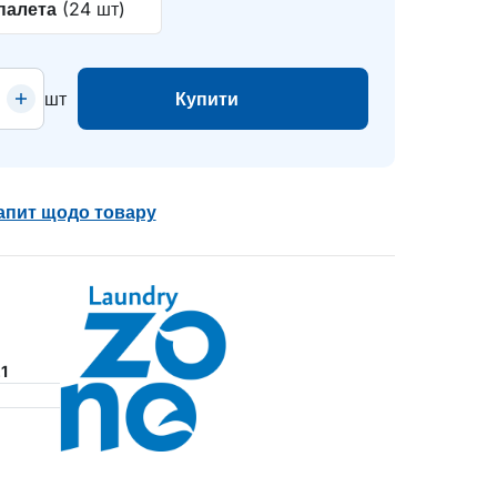
палета
(24 шт)
шт
Купити
апит щодо товару
1