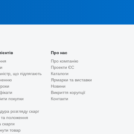
лієнтів
Про нас
ння
Про компанію
ди
Проекти ЄС
аністр, що підлягають
Каталоги
ненню
Ярмарки та виставки
уроки
Новини
фікати
Викриття корупції
бити покупки
Контакти
дура розгляду скарг
 та положення
 скарги
нути товар