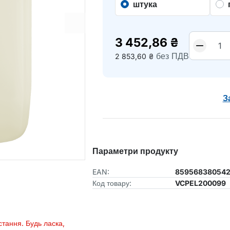
штука
3 452,86
₴
без ПДВ
2 853,60
₴
З
Параметри продукту
EAN:
859568380542
Код товару:
VCPEL200099
тання. Будь ласка,