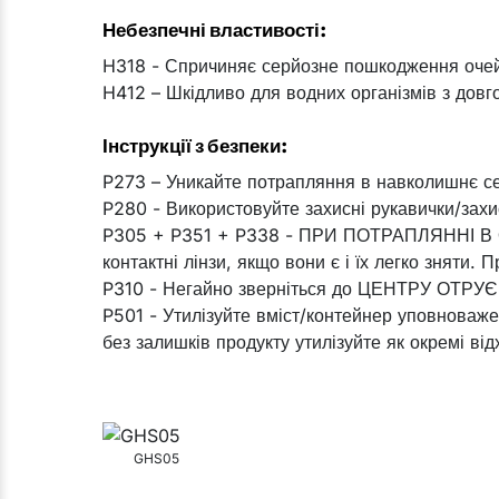
Небезпечні властивості:
H318 - Спричиняє серйозне пошкодження оче
H412 – Шкідливо для водних організмів з довг
Інструкції з безпеки:
P273 – Уникайте потрапляння в навколишнє с
P280 - Використовуйте захисні рукавички/захи
P305 + P351 + P338 - ПРИ ПОТРАПЛЯННІ В ОЧ
контактні лінзи, якщо вони є і їх легко зняти
P310 - Негайно зверніться до ЦЕНТРУ ОТРУЄН
P501 - Утилізуйте вміст/контейнер уповноваже
без залишків продукту утилізуйте як окремі від
GHS05