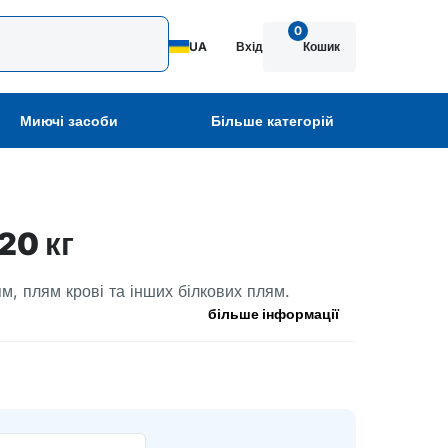
0
UA
Вхід
Кошик
Миючі засоби
Більше категорій
20 кг
м, плям крові та інших білкових плям.
більше інформації