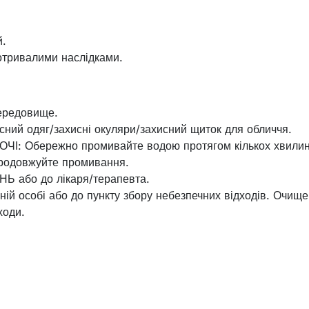
й.
отривалими наслідками.
ередовище.
сний одяг/захисні окуляри/захисний щиток для обличчя.
І: Обережно промивайте водою протягом кількох хвилин.
. Продовжуйте промивання.
Ь або до лікаря/терапевта.
ній особі або до пункту збору небезпечних відходів. Очище
ходи.