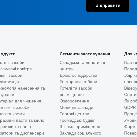
Відправити
одукти
Сегменти застосування
Для к
стячі засоби
Складські та логістичні
Навча
віжувачі повітря
центри
Пора
ючі засоби
Домогосподарства
Збір к
зінфекція
Ресторани та бари
повер
хнологія нанесення та
Готелі та засоби
Відео
зування
розміщення
Серти
теріал для чищення
Оздоровлення
Як ро
ологічні засоби
Медичні заклади
GDPR
ло та креми
Торгові центри
Проце
разивні пасти та мило
Громадські будівлі
Умови
рветки та папір
Шкільні приміщення
Форма
затори та диспенсери
Заклади соціального
Повер