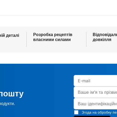
Розробка рецептів
Відповідал
ній деталі
власними силами
довкілля
 пошту
родукти.
Згода на обробку п