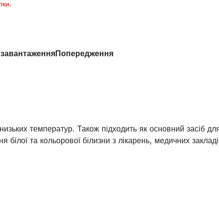
пки.
 завантаження
Попередження
низьких температур. Також підходить як основний засіб дл
я білої та кольорової білизни з лікарень, медичних закладів