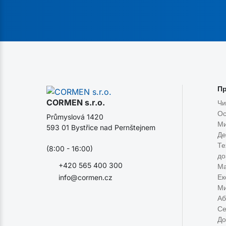
Пр
CORMEN s.r.o.
Чи
Ос
Průmyslová 1420
Ми
593 01 Bystřice nad Pernštejnem
Де
Те
(8:00 - 16:00)
до
+420 565 400 300
Ма
Ек
info@cormen.cz
Ми
Аб
Се
До