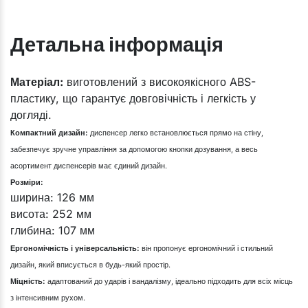
Детальна інформація
​Матеріал:
виготовлений з високоякісного ABS-
пластику, що гарантує довговічність і легкість у
догляді.
Компактний дизайн:
диспенсер легко встановлюється прямо на стіну,
забезпечує зручне управління за допомогою кнопки дозування, а весь
асортимент диспенсерів має єдиний дизайн.
Розміри:
ширина: 126 мм
висота: 252 мм
глибина: 107 мм
Ергономічність і універсальність:
він пропонує ергономічний і стильний
дизайн, який вписується в будь-який простір.
Міцність:
адаптований до ударів і вандалізму, ідеально підходить для всіх місць
з інтенсивним рухом.