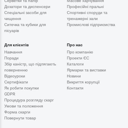
Серветки та папір
Масове харчування
Дозатори та диспенсери
Професійні пральні
Спеціальні засоби для
Спортивні споруди та
чищення
тренажерні зали
Ситечка та кубики для
Промислові підприємства
пісуарів
Для клієнтів
Про нас
Навчання
Про компанію
Поради
Проекти ЄС
Збір каністр, що підлягають
Каталоги
поверненню
Ярмарки та виставки
Відеоуроки
Новини
Сертифікати
Викриття корупції
Як робити покупки
Контакти
GDPR
Процедура розгляду скарг
Умови та положення
Форма скарги
Повернути товар