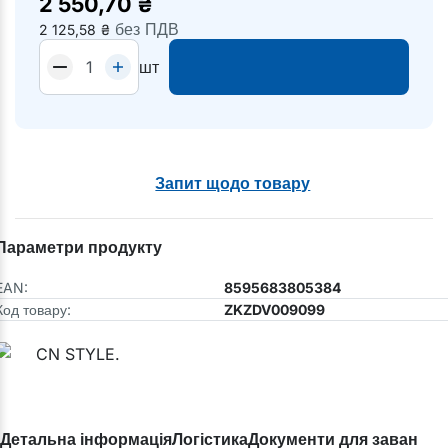
2 550,70
₴
без ПДВ
2 125,58
₴
шт
Запит щодо товару
Параметри продукту
EAN:
8595683805384
Код товару:
ZKZDV009099
Детальна інформація
Логістика
Документи для завантаж