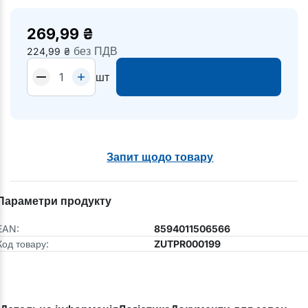
269,99
₴
без ПДВ
224,99
₴
шт
Запит щодо товару
Параметри продукту
EAN:
8594011506566
Код товару:
ZUTPR000199