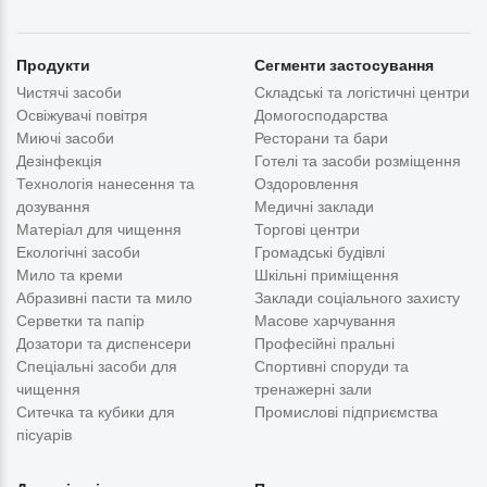
Продукти
Сегменти застосування
Чистячі засоби
Складські та логістичні центри
Освіжувачі повітря
Домогосподарства
Миючі засоби
Ресторани та бари
Дезінфекція
Готелі та засоби розміщення
Технологія нанесення та
Оздоровлення
дозування
Медичні заклади
Матеріал для чищення
Торгові центри
Екологічні засоби
Громадські будівлі
Мило та креми
Шкільні приміщення
Абразивні пасти та мило
Заклади соціального захисту
Серветки та папір
Масове харчування
Дозатори та диспенсери
Професійні пральні
Спеціальні засоби для
Спортивні споруди та
чищення
тренажерні зали
Ситечка та кубики для
Промислові підприємства
пісуарів