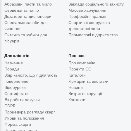
Абразивні пасти та мило
Заклади соціального захисту
Серветки та папір
Масове харчування
Дозатори та диспенсери
Професійні пральні
Спеціальні засоби для
Спортивні споруди та
чищення
тренажерні зали
Ситечка та кубики для
Промислові підприємства
пісуарів
Для клієнтів
Про нас
Навчання
Про компанію
Поради
Проекти ЄС
Збір каністр, що підлягають
Каталоги
поверненню
Ярмарки та виставки
Відеоуроки
Новини
Сертифікати
Викриття корупції
Як робити покупки
Контакти
GDPR
Процедура розгляду скарг
Умови та положення
Форма скарги
Повернути товар