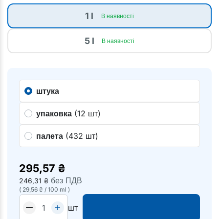
1 l
В наявності
5 l
В наявності
штука
упаковка
(12 шт)
палета
(432 шт)
295,57
₴
без ПДВ
246,31
₴
(
29,56
₴
/
100 ml
)
шт