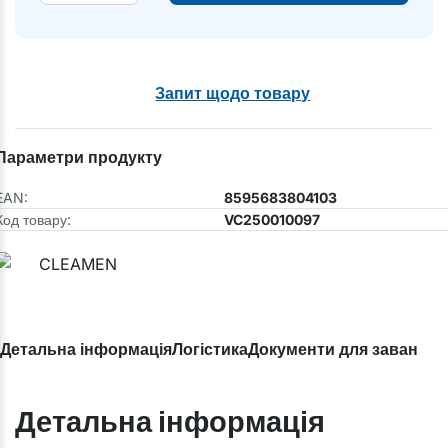
Запит щодо товару
Параметри продукту
EAN:
8595683804103
Код товару:
VC250010097
Детальна інформація
Логістика
Документи для завантаж
Детальна інформація