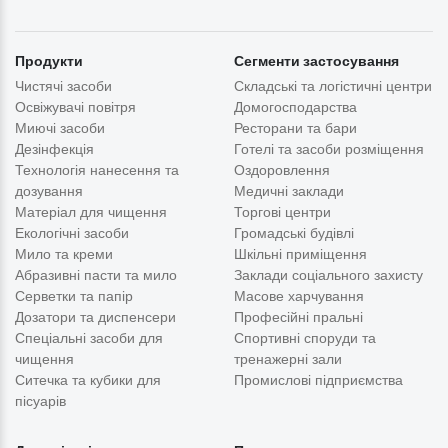
Продукти
Сегменти застосування
Чистячі засоби
Складські та логістичні центри
Освіжувачі повітря
Домогосподарства
Миючі засоби
Ресторани та бари
Дезінфекція
Готелі та засоби розміщення
Технологія нанесення та
Оздоровлення
дозування
Медичні заклади
Матеріал для чищення
Торгові центри
Екологічні засоби
Громадські будівлі
Мило та креми
Шкільні приміщення
Абразивні пасти та мило
Заклади соціального захисту
Серветки та папір
Масове харчування
Дозатори та диспенсери
Професійні пральні
Спеціальні засоби для
Спортивні споруди та
чищення
тренажерні зали
Ситечка та кубики для
Промислові підприємства
пісуарів