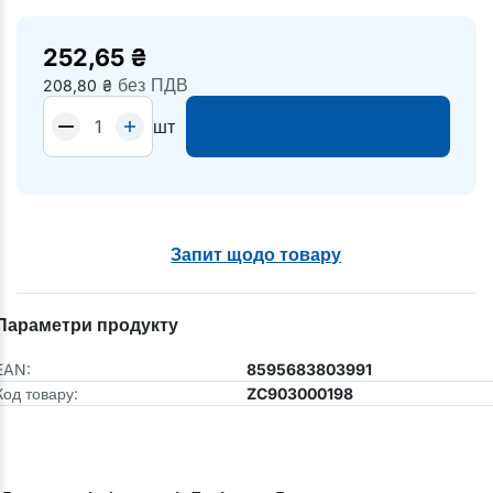
252,65
₴
без ПДВ
208,80
₴
шт
Запит щодо товару
Параметри продукту
EAN:
8595683803991
Код товару:
ZC903000198