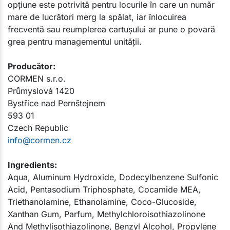
opțiune este potrivită pentru locurile în care un număr
mare de lucrători merg la spălat, iar înlocuirea
frecventă sau reumplerea cartuşului ar pune o povară
grea pentru managementul unității.
Producător:​
CORMEN s.r.o.
Průmyslová 1420
Bystřice nad Pernštejnem
593 01
Czech Republic
info@cormen.cz
Ingredients:
Aqua, Aluminum Hydroxide, Dodecylbenzene Sulfonic
Acid, Pentasodium Triphosphate, Cocamide MEA,
Triethanolamine, Ethanolamine, Coco-Glucoside,
Xanthan Gum, Parfum, Methylchloroisothiazolinone
And Methylisothiazolinone, Benzyl Alcohol, Propylene