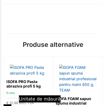
Produse alternative
ISOFA PRO Pasta
abraziva profi 5 kg
În stoc
Cantitate
Unitate de măsură
ISOFA FOAM sapun
€
12.98
excl. TVA
spuma industrial