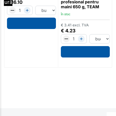
ăsură
profesional pentru
€
16.10
maini 650 g, TEAM
În stoc
€
3.41
excl. TVA
€
4.23