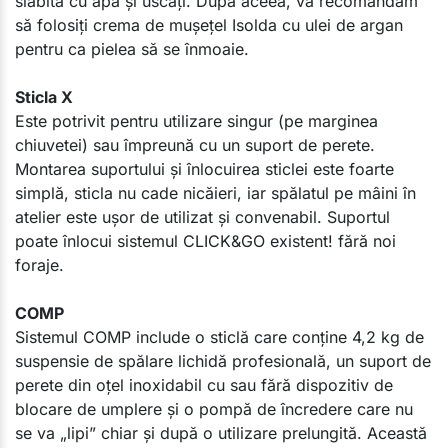
slăbită cu apă și uscați. După aceea, vă recomandăm
să folosiți crema de mușețel Isolda cu ulei de argan
pentru ca pielea să se înmoaie.
Sticla X
Este potrivit pentru utilizare singur (pe marginea
chiuvetei) sau împreună cu un suport de perete.
Montarea suportului și înlocuirea sticlei este foarte
simplă, sticla nu cade nicăieri, iar spălatul pe mâini în
atelier este ușor de utilizat și convenabil. Suportul
poate înlocui sistemul CLICK&GO existent! fără noi
foraje.
COMP
Sistemul COMP include o sticlă care conține 4,2 kg de
suspensie de spălare lichidă profesională, un suport de
perete din oțel inoxidabil cu sau fără dispozitiv de
blocare de umplere și o pompă de încredere care nu
se va „lipi” chiar și după o utilizare prelungită. Această