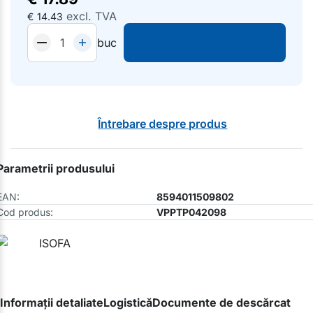
excl. TVA
€
14.43
buc
Întrebare despre produs
Parametrii produsului
EAN:
8594011509802
Cod produs:
VPPTP042098
Informații detaliate
Logistică
Documente de descărcat