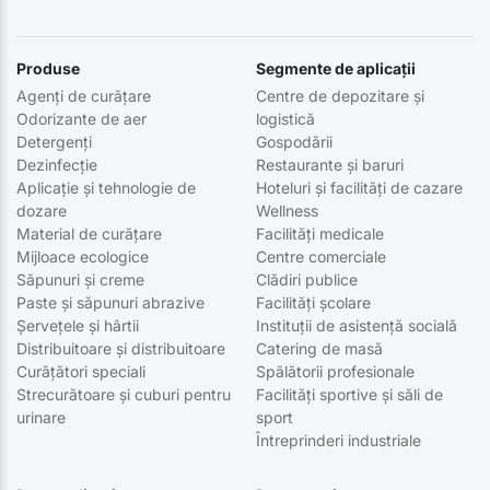
Produse
Segmente de aplicații
Agenți de curățare
Centre de depozitare și
Odorizante de aer
logistică
Detergenți
Gospodării
Dezinfecție
Restaurante și baruri
Aplicație și tehnologie de
Hoteluri și facilități de cazare
dozare
Wellness
Material de curățare
Facilități medicale
Mijloace ecologice
Centre comerciale
Săpunuri și creme
Clădiri publice
Paste și săpunuri abrazive
Facilități școlare
Șervețele și hârtii
Instituții de asistență socială
Distribuitoare și distribuitoare
Catering de masă
Curățători speciali
Spălătorii profesionale
Strecurătoare și cuburi pentru
Facilități sportive și săli de
urinare
sport
Întreprinderi industriale