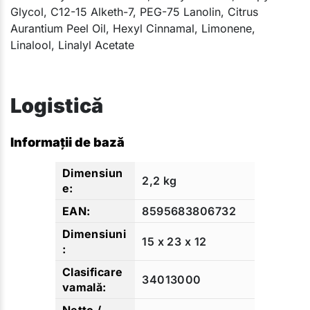
Glycol, C12-15 Alketh-7, PEG-75 Lanolin, Citrus
Aurantium Peel Oil, Hexyl Cinnamal, Limonene,
Linalool, Linalyl Acetate​​
Logistică
Informații de bază
2,2 kg
8595683806732
15 x 23 x 12
34013000