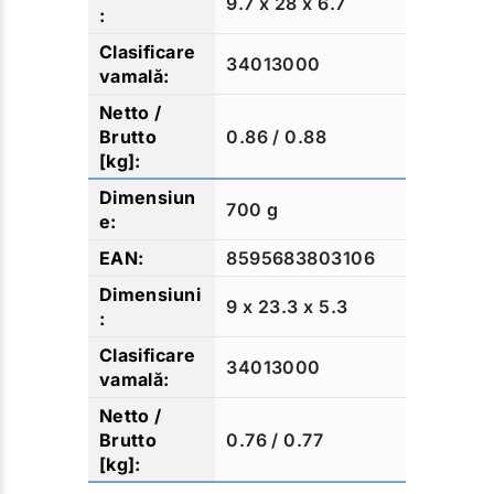
9.7 x 28 x 6.7
34013000
0.86 / 0.88
700 g
8595683803106
9 x 23.3 x 5.3
34013000
0.76 / 0.77