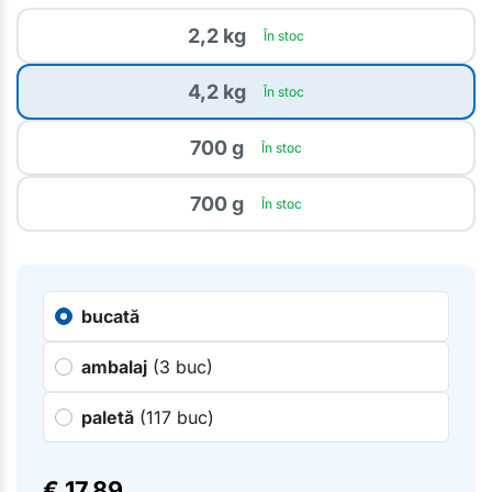
2,2 kg
În stoc
4,2 kg
În stoc
700 g
În stoc
700 g
În stoc
bucată
ambalaj
(3 buc)
paletă
(117 buc)
€
17.89