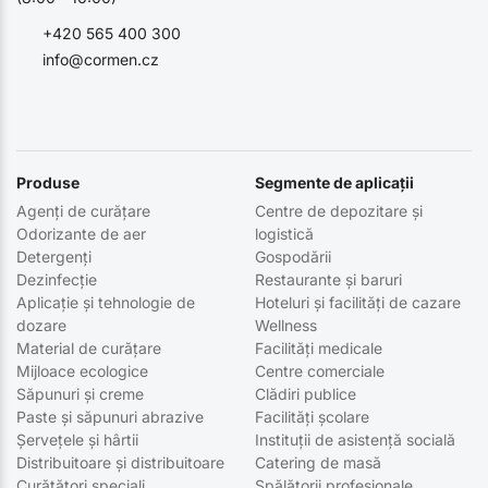
+420 565 400 300
info@cormen.cz
Produse
Segmente de aplicații
Agenți de curățare
Centre de depozitare și
Odorizante de aer
logistică
Detergenți
Gospodării
Dezinfecție
Restaurante și baruri
Aplicație și tehnologie de
Hoteluri și facilități de cazare
dozare
Wellness
Material de curățare
Facilități medicale
Mijloace ecologice
Centre comerciale
Săpunuri și creme
Clădiri publice
Paste și săpunuri abrazive
Facilități școlare
Șervețele și hârtii
Instituții de asistență socială
Distribuitoare și distribuitoare
Catering de masă
Curățători speciali
Spălătorii profesionale