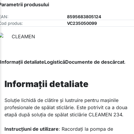
Parametrii produsului
EAN:
8595683805124
Cod produs:
VC235050099
Informații detaliate
Logistică
Documente de descărcat
Ave
Informații detaliate
Soluție lichidă de clătire și lustruire pentru mașinile
profesionale de spălat sticlărie. Este potrivit ca a doua
etapă după soluția de spălat sticlărie CLEAMEN 234.
Instrucțiuni de utilizare
: Racordați la pompa de