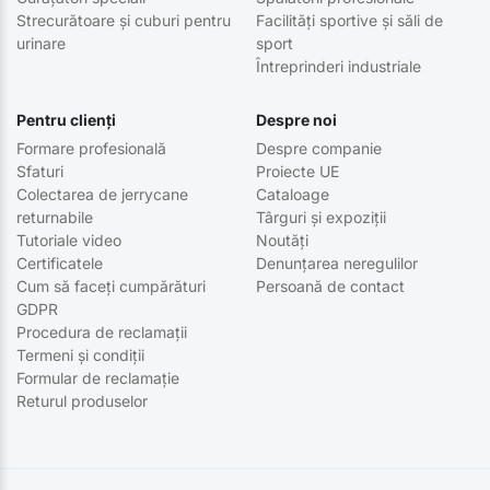
Strecurătoare și cuburi pentru
Facilități sportive și săli de
urinare
sport
Întreprinderi industriale
Pentru clienți
Despre noi
Formare profesională
Despre companie
Sfaturi
Proiecte UE
Colectarea de jerrycane
Cataloage
returnabile
Târguri și expoziții
Tutoriale video
Noutăți
Certificatele
Denunțarea neregulilor
Cum să faceți cumpărături
Persoană de contact
GDPR
Procedura de reclamații
Termeni și condiții
Formular de reclamație
Returul produselor