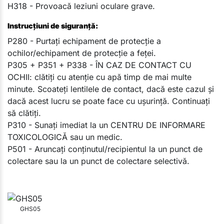
H318 - Provoacă leziuni oculare grave.
Instrucțiuni de siguranță:
P280 - Purtaţi echipament de protecţie a
ochilor/echipament de protecţie a feţei.
P305 + P351 + P338 - ÎN CAZ DE CONTACT CU
OCHII: clătiţi cu atenţie cu apă timp de mai multe
minute. Scoateţi lentilele de contact, dacă este cazul şi
dacă acest lucru se poate face cu uşurinţă. Continuaţi
să clătiţi.
P310 - Sunaţi imediat la un CENTRU DE INFORMARE
TOXICOLOGICĂ sau un medic.
P501 - Aruncaţi conţinutul/recipientul la un punct de
colectare sau la un punct de colectare selectivă.
GHS05