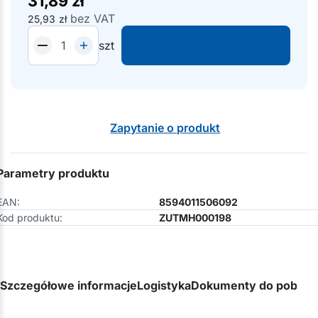
31,89
zł
bez VAT
25,93
zł
szt
Zapytanie o produkt
Parametry produktu
EAN:
8594011506092
Kod produktu:
ZUTMH000198
Szczegółowe informacje
Logistyka
Dokumenty do pobran