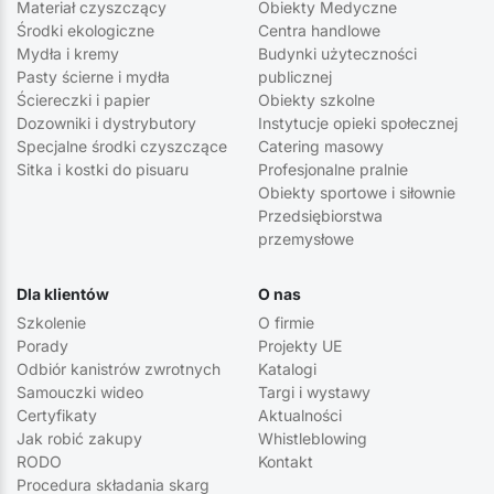
Materiał czyszczący
Obiekty Medyczne
Środki ekologiczne
Centra handlowe
Mydła i kremy
Budynki użyteczności
Pasty ścierne i mydła
publicznej
Ściereczki i papier
Obiekty szkolne
Dozowniki i dystrybutory
Instytucje opieki społecznej
Specjalne środki czyszczące
Catering masowy
Sitka i kostki do pisuaru
Profesjonalne pralnie
Obiekty sportowe i siłownie
Przedsiębiorstwa
przemysłowe
Dla klientów
O nas
Szkolenie
O firmie
Porady
Projekty UE
Odbiór kanistrów zwrotnych
Katalogi
Samouczki wideo
Targi i wystawy
Certyfikaty
Aktualności
Jak robić zakupy
Whistleblowing
RODO
Kontakt
Procedura składania skarg