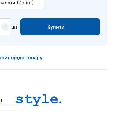
палета
(75 шт)
шт
Купити
апит щодо товару
1