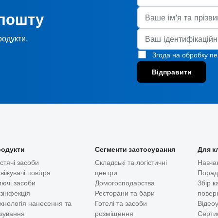
 пошту
родукти.
Згода на обробку п
Відправити
одукти
Сегменти застосування
Для к
стячі засоби
Складські та логістичні
Навча
віжувачі повітря
центри
Пора
ючі засоби
Домогосподарства
Збір к
зінфекція
Ресторани та бари
повер
хнологія нанесення та
Готелі та засоби
Відео
зування
розміщення
Серти