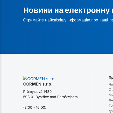
Новини на електронну
Отримайте найсвіжішу інформацію про наші п
Пр
CORMEN s.r.o.
Чи
Ос
Průmyslová 1420
Ми
593 01 Bystřice nad Pernštejnem
Де
Те
(8:00 - 16:00)
до