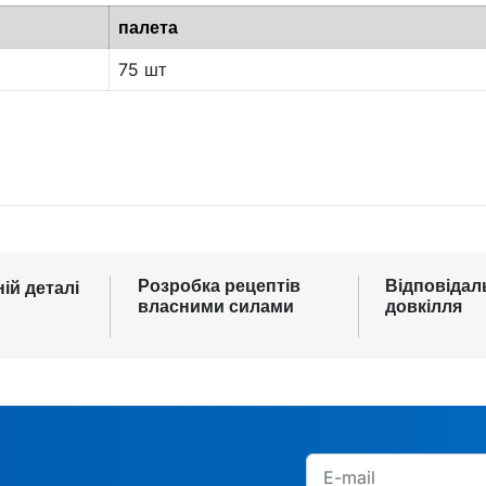
палета
75 шт
Розробка рецептів
Відповідал
ній деталі
власними силами
довкілля