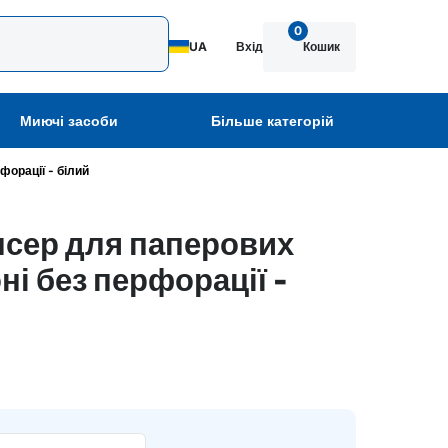
0
UA
Вхід
Кошик
Миючі засоби
Більше категорій
форації - білий
нсер для паперових
ні без перфорації -