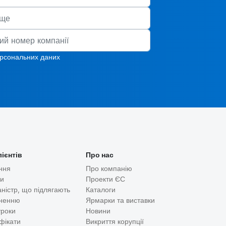
ерсональних даних
лієнтів
Про нас
ння
Про компанію
ди
Проекти ЄС
аністр, що підлягають
Каталоги
ненню
Ярмарки та виставки
уроки
Новини
фікати
Викриття корупції