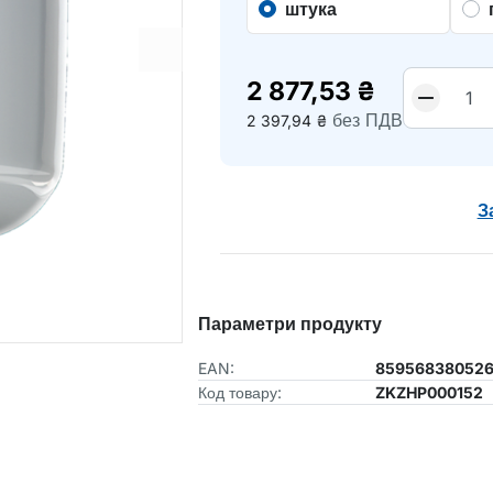
штука
2 877,53
₴
без ПДВ
2 397,94
₴
З
Параметри продукту
EAN:
859568380526
Код товару:
ZKZHP000152