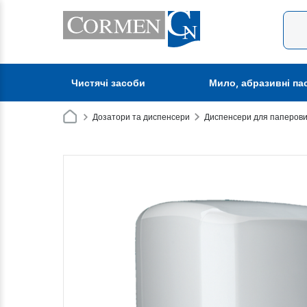
Чистячі засоби
Мило, абразивні па
Дозатори та диспенсери
Диспенсери для паперови