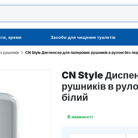
сти, креми
Засоби для чищення туалетів
х рушників
CN Style Диспенсер для паперових рушників в рулоні без пер
CN Style Диспе
рушників в руло
білий
В наявності