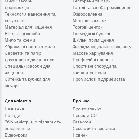
Миючі засоби
Ресторани та бари
Дезінфекція
Готелі та засоби розміщення
Технологія нанесення та
Оздоровлення
дозування
Медичні заклади
Матеріал для чищення
Торгові центри
Екологічні засоби
Громадські будівлі
Мило та креми
Шкільні приміщення
Абразивні пасти та мило
Заклади соціального захисту
Серветки та папір
Масове харчування
Дозатори та диспенсери
Професійні пральні
Спеціальні засоби для
Спортивні споруди та
чищення
тренажерні зали
Ситечка та кубики для
Промислові підприємства
пісуарів
Для клієнтів
Про нас
Навчання
Про компанію
Поради
Проекти ЄС
Збір каністр, що підлягають
Каталоги
поверненню
Ярмарки та виставки
Відеоуроки
Новини