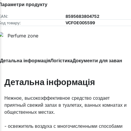
Параметри продукту
EAN:
8595683804752
Код товару:
VCFOE005599
Детальна інформація
Логістика
Документи для завантаж
Детальна інформація
​Нежное, высокоэффективное средство создает
приятный свежий запах в туалетах, ванных комнатах и
общественных местах.
- освежитель воздуха с многочисленными способами