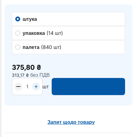
штука
упаковка
(14 шт)
палета
(840 шт)
375,80
₴
без ПДВ
313,17
₴
шт
Запит щодо товару