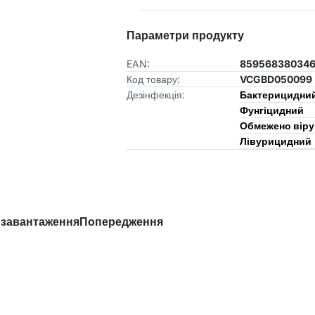
Параметри продукту
EAN:
85956838034
Код товару:
VCGBD050099
Дезінфекція:
Бактерицидни
Фунгіцидний
Обмежено вір
Лівурицидний
 завантаження
Попередження