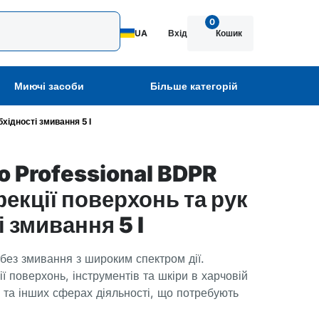
0
UA
Вхід
Кошик
Миючі засоби
Більше категорій
хідності змивання 5 l
 Professional BDPR
фекції поверхонь та рук
і змивання 5 l
без змивання з широким спектром дії.
ї поверхонь, інструментів та шкіри в харчовій
я та інших сферах діяльності, що потребують