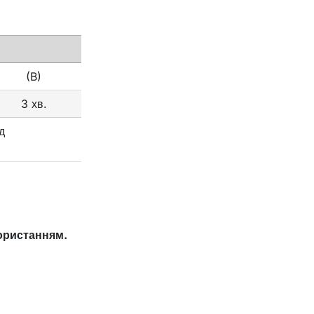
(B)
3 хв.
д
ористанням.