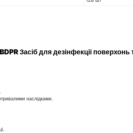
DPR Засіб для дезінфекції поверхонь т
.
отривалими наслідками.
і.