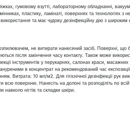
ліжках, гумовому взутті, лабораторному обладнанні, вакуу
інниках, пластику, ламінаті, поверхнях та технологіях з н
 використання та має чудову дезінфекційну дію з широким с
озпилювачем, не витирати нанесений засіб. Поверхні, що 
уються після закінчення часу контакту. Також може викори
екції інструментів у перукарнях, салонах краси, масажних 
ануреними в концентрат на рекомендований час експозиції
ям. Витрата: 10 мл/м2. Для гігієнічної дезінфекції рук ви
ти всю поверхню. Нанесіть на долоні та розподіліть по всій
ли навколо нігтів та складки шкіри.