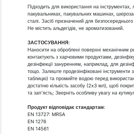
Підходить для використання на інструментах, 
пакувальниках, пакувальних машинах, шкірозам
сталі. Засіб призначений для безпосереднього
Не містить альдегідів, не ароматизований.
ЗАСТОСУВАННЯ
:
Наносити на оброблені поверхні механічним р
контактують з харчовими продуктами, дезінфік
дезінфекції зануренням, наприклад, для дезінф
тощо. Залиште продезінфіковані інструменти з
таблицю) та промийте водою перед використанн
достатню кількість засобу (2x3 мл), щоб покри
та зап'ясть; Зверніть особливу увагу на кутику
Продукт відповідає стандартам
:
EN 13727: MRSA
EN 1276
EN 14561