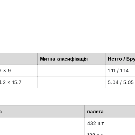
Митна класифікація
Нетто / Бру
9 x 9
1.11 / 1.14
4.2 x 15.7
5.04 / 5.05
а
палета
432 шт
128 шт