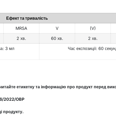
Ефект та тривалість
MRSA
V
(V)
2 хв.
60 хв.
2 хв.
а: 3 мл
Час експозиції: 60 секун
читайте етикетку та інформацію про продукт перед вик
66/2022/OBP
і продукту.