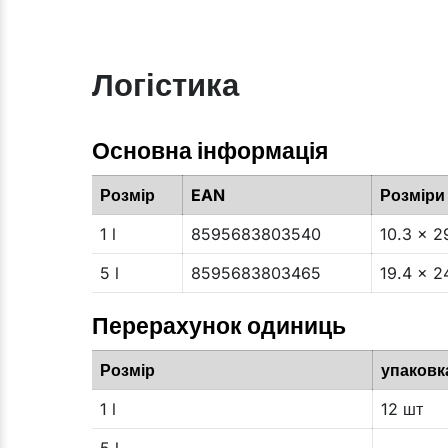
Логістика
Основна інформація
Розмір
EAN
Розміри
1 l
8595683803540
10.3 x 2
5 l
8595683803465
19.4 x 2
Перерахунок одиниць
Розмір
упаковк
1 l
12 шт
5 l
-