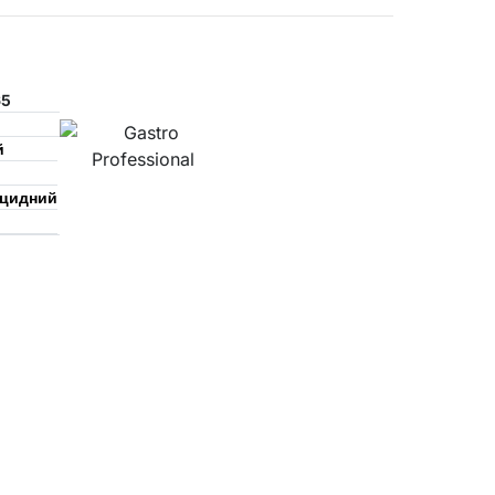
65
й
уцидний