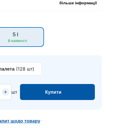
більше інформації
5 l
В наявності
палета
(128 шт)
шт
Купити
апит щодо товару