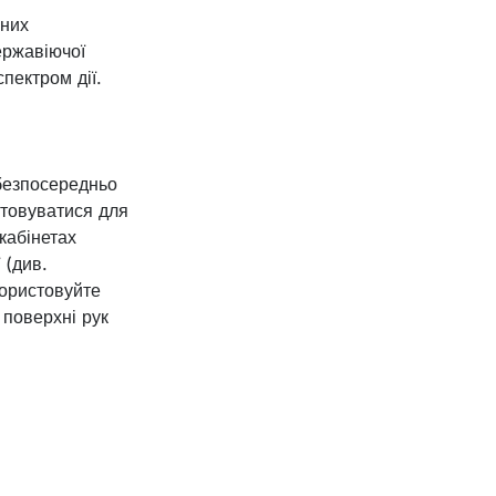
мних
ержавіючої
пектром дії.
безпосередньо
стовуватися для
кабінетах
 (див.
користовуйте
 поверхні рук