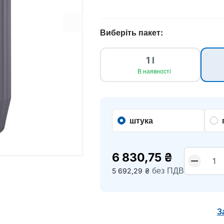
Виберіть пакет:
1 l
В наявності
штука
6 830,75
₴
без ПДВ
5 692,29
₴
З