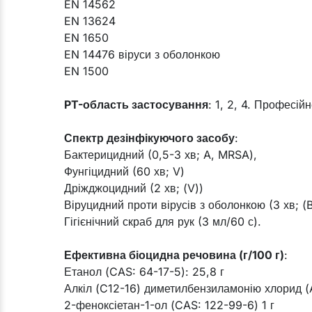
EN 14562
EN 13624
EN 1650
EN 14476 віруси з оболонкою
EN 1500
PT-область застосування
: 1, 2, 4. Професій
Спектр дезінфікуючого засобу
:
Бактерицидний (0,5-3 хв; A, MRSA),
Фунгіцидний (60 хв; V)
Дріжджоцидний (2 хв; (V))
Віруцидний проти вірусів з оболонкою (3 хв; (B
Гігієнічний скраб для рук (3 мл/60 с).
Ефективна біоцидна речовина (г/100 г)
:
Етанол (CAS: 64-17-5): 25,8 г
Алкіл (C12-16) диметилбензиламонію хлорид (
2-феноксіетан-1-ол (CAS: 122-99-6) 1 г