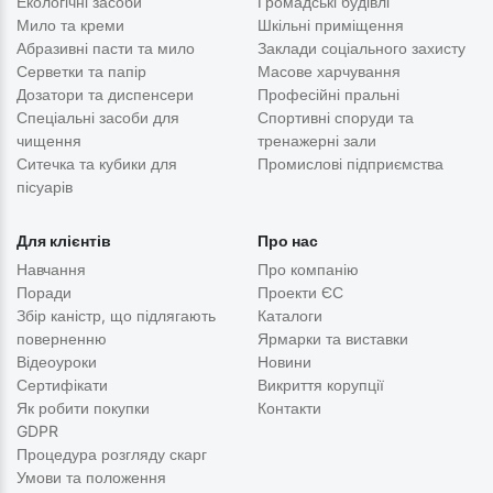
Екологічні засоби
Громадські будівлі
Мило та креми
Шкільні приміщення
Абразивні пасти та мило
Заклади соціального захисту
Серветки та папір
Масове харчування
Дозатори та диспенсери
Професійні пральні
Спеціальні засоби для
Спортивні споруди та
чищення
тренажерні зали
Ситечка та кубики для
Промислові підприємства
пісуарів
Для клієнтів
Про нас
Навчання
Про компанію
Поради
Проекти ЄС
Збір каністр, що підлягають
Каталоги
поверненню
Ярмарки та виставки
Відеоуроки
Новини
Сертифікати
Викриття корупції
Як робити покупки
Контакти
GDPR
Процедура розгляду скарг
Умови та положення