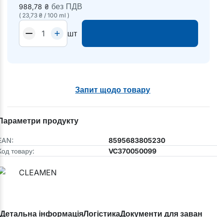
без ПДВ
988,78
₴
(
23,73
₴
/
100 ml
)
шт
Запит щодо товару
Параметри продукту
EAN:
8595683805230
Код товару:
VC370050099
Детальна інформація
Логістика
Документи для завантаж