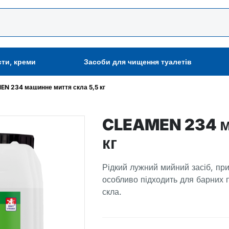
сти, креми
Засоби для чищення туалетів
N 234 машинне миття скла 5,5 кг
CLEAMEN 234 ма
кг
Рідкий лужний мийний засіб, пр
особливо підходить для барних
скла.