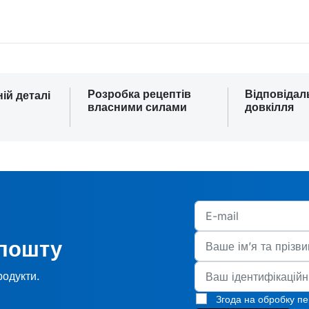
Розробка рецептів
Відповідал
ній деталі
власними силами
довкілля
 пошту
родукти.
Згода на обробку п