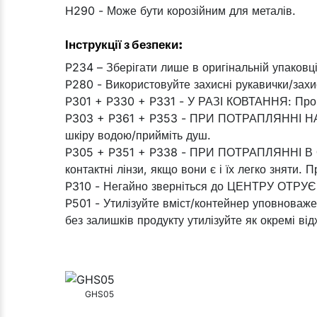
H290 - Може бути корозійним для металів.
Інструкції з безпеки:
P234 – Зберігати лише в оригінальній упаковці
P280 - Використовуйте захисні рукавички/захи
P301 + P330 + P331 - У РАЗІ КОВТАННЯ: Проп
P303 + P361 + P353 - ПРИ ПОТРАПЛЯННІ НА Ш
шкіру водою/прийміть душ.
P305 + P351 + P338 - ПРИ ПОТРАПЛЯННІ В ОЧ
контактні лінзи, якщо вони є і їх легко зняти
P310 - Негайно зверніться до ЦЕНТРУ ОТРУЄН
P501 - Утилізуйте вміст/контейнер уповноваже
без залишків продукту утилізуйте як окремі від
GHS05