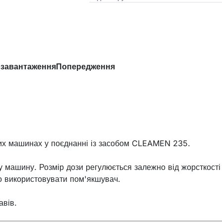
 завантаження
Попередження
их машинах у поєднанні із засобом CLEAMEN 235.
ну машину. Розмір дози регулюється залежно від жорсткості
о використовувати пом'якшувач.
авів.