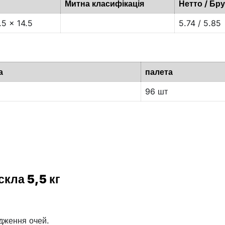
Митна класифікація
Нетто / Бру
.5 x 14.5
5.74 / 5.85
а
палета
96 шт
кла 5,5 кг
одження очей.