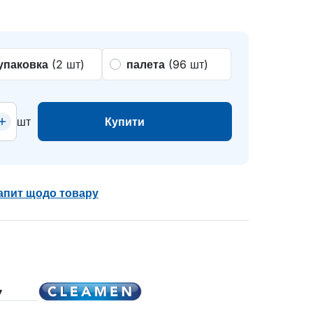
упаковка
(2 шт)
палета
(96 шт)
шт
Купити
апит щодо товару
7