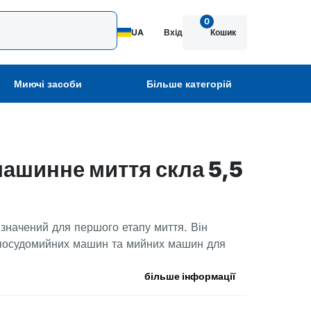
0
UA
Вхід
Кошик
Миючі засоби
Більше категорій
шинне миття скла 5,5
изначений для першого етапу миття. Він
 посудомийних машин та мийних машин для
більше інформації