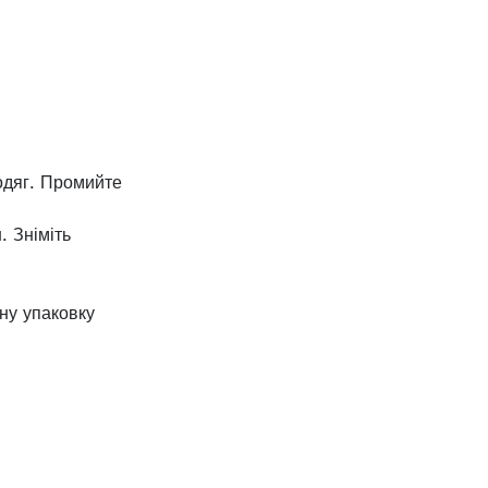
одяг. Промийте
 Зніміть
ну упаковку