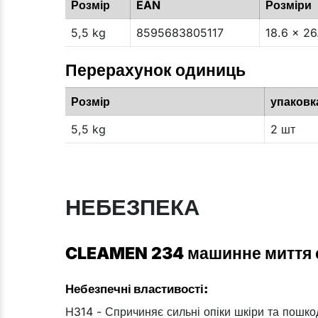
Розмір
EAN
Розміри
5,5 kg
8595683805117
18.6 x 26
Перерахунок одиниць
Розмір
упаковк
5,5 kg
2 шт
НЕБЕЗПЕКА
CLEAMEN 234 машинне миття с
Небезпечні властивості:
H314 - Спричиняє сильні опіки шкіри та пошк