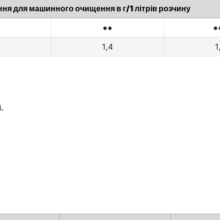
ня для машинного очищення в г/1 літрів розчину
●●
●
1,4
1
.