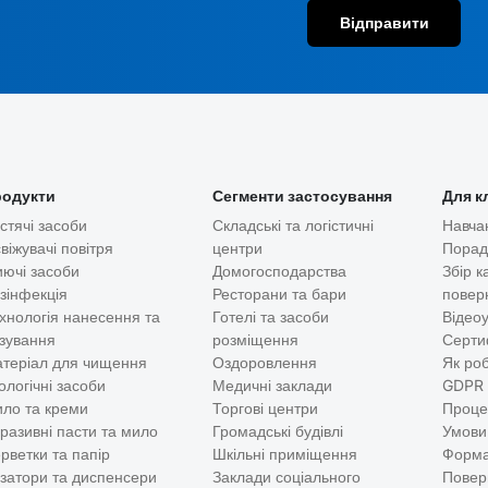
Відправити
одукти
Сегменти застосування
Для к
стячі засоби
Складські та логістичні
Навча
віжувачі повітря
центри
Пора
ючі засоби
Домогосподарства
Збір к
зінфекція
Ресторани та бари
повер
хнологія нанесення та
Готелі та засоби
Відео
зування
розміщення
Серти
теріал для чищення
Оздоровлення
Як ро
ологічні засоби
Медичні заклади
GDPR
ло та креми
Торгові центри
Проце
разивні пасти та мило
Громадські будівлі
Умови
рветки та папір
Шкільні приміщення
Форма
затори та диспенсери
Заклади соціального
Повер