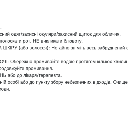
.
сний одяг/захисні окуляри/захисний щиток для обличчя.
олоскати рот. НЕ викликати блювоту.
КІРУ (або волосся): Негайно зніміть весь забруднений 
І: Обережно промивайте водою протягом кількох хвилин.
. Продовжуйте промивання.
Ь або до лікаря/терапевта.
ній особі або до пункту збору небезпечних відходів. Очище
ходи.