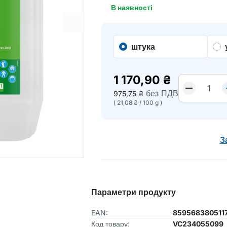
В наявності
штука
1 170,90
₴
без ПДВ
975,75
₴
(
21,08
₴
/
100 g
)
З
Параметри продукту
EAN:
859568380511
Код товару:
VC234055099