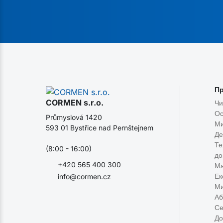
Пр
CORMEN s.r.o.
Чи
Ос
Průmyslová 1420
Ми
593 01 Bystřice nad Pernštejnem
Де
Те
(8:00 - 16:00)
до
+420 565 400 300
Ма
Ек
info@cormen.cz
Ми
Аб
Се
До