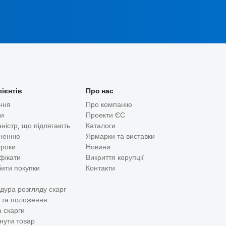
лієнтів
Про нас
ння
Про компанію
ди
Проекти ЄС
аністр, що підлягають
Каталоги
ненню
Ярмарки та виставки
уроки
Новини
фікати
Викриття корупції
бити покупки
Контакти
дура розгляду скарг
 та положення
 скарги
нути товар