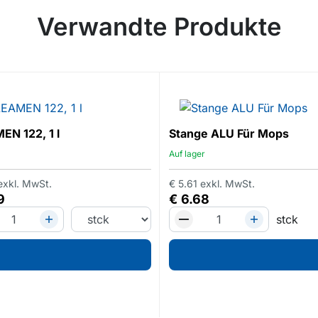
Verwandte Produkte
N 122, 1 l
Stange ALU Für Mops
Auf lager
exkl. MwSt.
€
5.61
exkl. MwSt.
9
€
6.68
stck