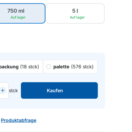
750 ml
5 l
Auf lager
Auf lager
packung
(18 stck)
palette
(576 stck)
stck
Kaufen
Produktabfrage