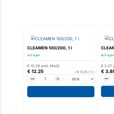
CLEAMEN 100/200, 1 l
CLEAME
Auf lager
Auf lager
€
10.29
exkl. MwSt.
€
3.27
€
12.25
€
3.8
€
12.25
/
1 l