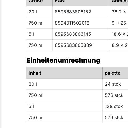
Größe
EAN
Abmes
20 l
8595683806152
28.2 x 
750 ml
8594011502018
9 x 25.
5 l
8595683806145
18.6 x 
750 ml
8595683805889
8.9 x 2
Einheitenumrechnung
Inhalt
palette
20 l
24 stck
750 ml
576 stck
5 l
128 stck
750 ml
576 stck