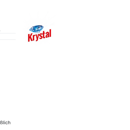
8
ßlich