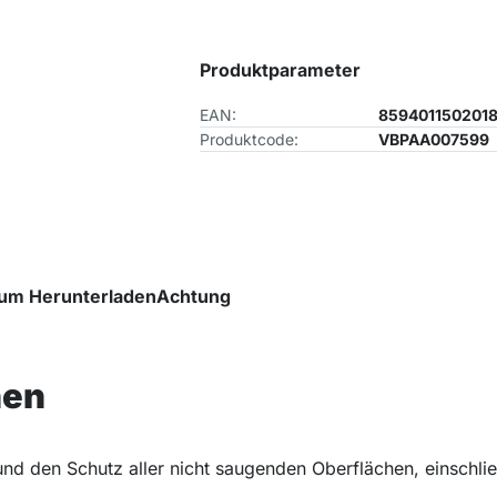
Produktparameter
EAN:
859401150201
Produktcode:
VBPAA007599
um Herunterladen
Achtung
nen
nd den Schutz aller nicht saugenden Oberflächen, einschlie