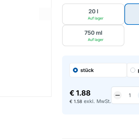
20 l
Auf lager
750 ml
Auf lager
stück
€
1.88
exkl. MwSt.
€
1.58