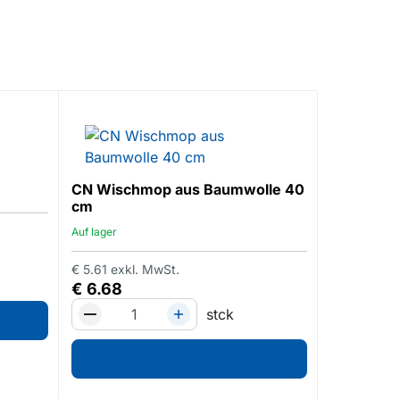
Reinigun
x17 l
CN Wischmop aus Baumwolle 40
Auf lager
cm
€
201.48
ex
Auf lager
€
239.7
€
5.61
exkl. MwSt.
€
6.68
stck