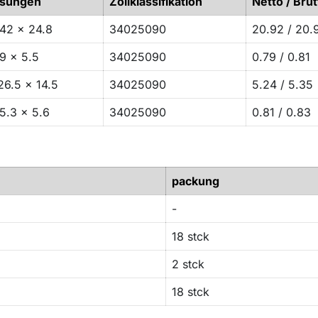
sungen
Zollklassifikation
Netto / Brut
42 x 24.8
34025090
20.92 / 20.
9 x 5.5
34025090
0.79 / 0.81
26.5 x 14.5
34025090
5.24 / 5.35
5.3 x 5.6
34025090
0.81 / 0.83
packung
-
18 stck
2 stck
18 stck