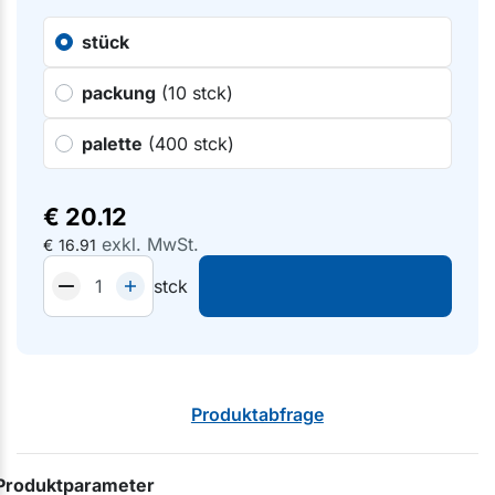
stück
packung
(10 stck)
palette
(400 stck)
€
20.12
exkl. MwSt.
€
16.91
stck
Produktabfrage
Produktparameter