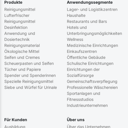
Produkte
Anwendungssegmente
Reinigungsmittel
Lager- und Logistikzentren
Lufterfrischer
Haushalte
Reinigungsmittel
Restaurants und Bars
Desinfektion
Hotels und
Anwendung und
Unterbringungsmöglichkeiten
Dosiertechnik
Wellness
Reinigungsmaterial
Medizinische Einrichtungen
Ökologische Mittel
Einkaufszentren
Seifen und Cremes
Öffentliche Gebäude
Scheuerpasten und Seifen
Schulische Einrichtungen
Tücher und Papiere
Einrichtungen der
Spender und Spenderinnen
Sozialfürsorge
Spezielle Reinigungsmittel
Gemeinschaftsverpflegung
Siebe und Würfel für Urinale
Professionelle Wäschereien
Sportanlagen und
Fitnessstudios
Industrieunternehmen
Für Kunden
Über uns
Ausbildung
Über das Unternehmen