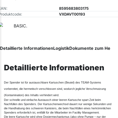
EAN:
8595683803175
Produktcode:
VXDAVT00193
Detaillierte Informationen
Logistik
Dokumente zum Herunt
Detaillierte Informationen
Der Spender ist für austauschbare Kartuschen (Beutel) des TEAM-Systems
vorbereitet, die hermetisch verschlossen sind, wodurch jegliche Verschmutzung
(Kontamination) des Inhalts verhindert wird.
Der schnelle und einfache Austausch einer leeren Kartusche spart Zeit beim
Nachfüllen des Spenders. Der Kartuschenwechsel dauert nur wenige Sekunden und
die Handhabung des schweren Kanisters, die beim Nachfüllen eines herkömmlichen
Spenders erforderlich ist, entfällt für die Mitarbeiter im Facility Management.
Die leere Kartusche wird ohne Dosiermechanismus (also ohne Pumpe – nur der