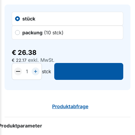
stück
packung
(10 stck)
€
26.38
exkl. MwSt.
€
22.17
stck
Produktabfrage
Produktparameter