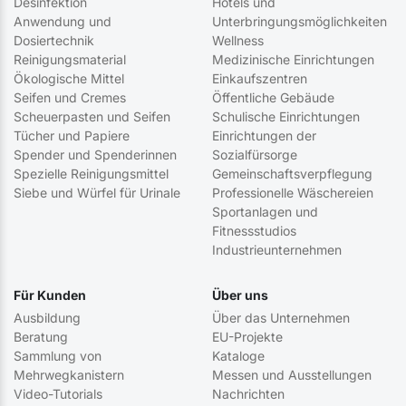
Desinfektion
Hotels und
Anwendung und
Unterbringungsmöglichkeiten
Dosiertechnik
Wellness
Reinigungsmaterial
Medizinische Einrichtungen
Ökologische Mittel
Einkaufszentren
Seifen und Cremes
Öffentliche Gebäude
Scheuerpasten und Seifen
Schulische Einrichtungen
Tücher und Papiere
Einrichtungen der
Spender und Spenderinnen
Sozialfürsorge
Spezielle Reinigungsmittel
Gemeinschaftsverpflegung
Siebe und Würfel für Urinale
Professionelle Wäschereien
Sportanlagen und
Fitnessstudios
Industrieunternehmen
Für Kunden
Über uns
Ausbildung
Über das Unternehmen
Beratung
EU-Projekte
Sammlung von
Kataloge
Mehrwegkanistern
Messen und Ausstellungen
Video-Tutorials
Nachrichten