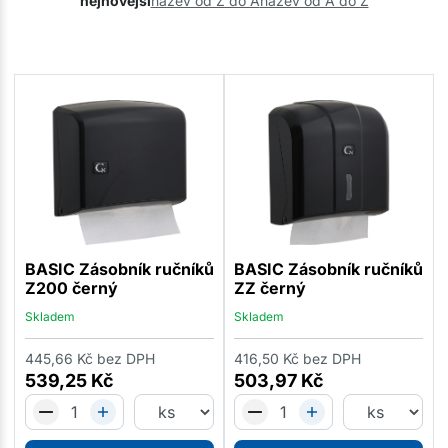
nejnovější
název od Z do A
název od A do Z
BASIC Zásobník ručníků
BASIC Zásobník ručníků
Z200 černý
ZZ černý
Skladem
Skladem
445,66
Kč
bez DPH
416,50
Kč
bez DPH
539,25
Kč
503,97
Kč