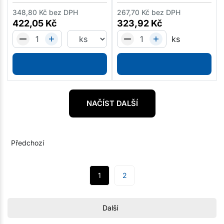
348,80
Kč
bez DPH
267,70
Kč
bez DPH
422,05
Kč
323,92
Kč
ks
NAČÍST DALŠÍ
Předchozí
1
2
Další