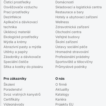
Čisticí prostředky
Domácnosti
Osvěžovače vzduchu
Skladovací a logistická centra
Prací prostředky
Restaurace a bary
Dezinfekce
Hotely a ubytovací zařízení
Aplikační a dávkovací
Wellness
technika
Zdravotnická zařízení
Úklidový materiál
Obchodní centra
Ekologické prostředky
Veřejné budovy
Mýdla a krémy
Školní zařízení
Abrazivní pasty a mýdla
Ústavy sociální péče
Utěrky a papíry
Hromadné stravování
Zásobníky a dávkovače
Profesionální prádelny
Speciální čističe
Sportoviště a tělocvičny
Sítka a kostky do pisoáru
Průmyslové podniky
Pro zákazníky
O nás
Školení
O firmě
Poradenství
Aktuality
Svoz vratných kanystrů
Katalogy
Certifikáty
Kariéra
Videonávody
Projekty EU