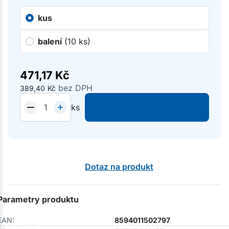
kus
balení
(10 ks)
471,17
Kč
bez DPH
389,40
Kč
ks
Dotaz na produkt
Parametry produktu
EAN:
8594011502797