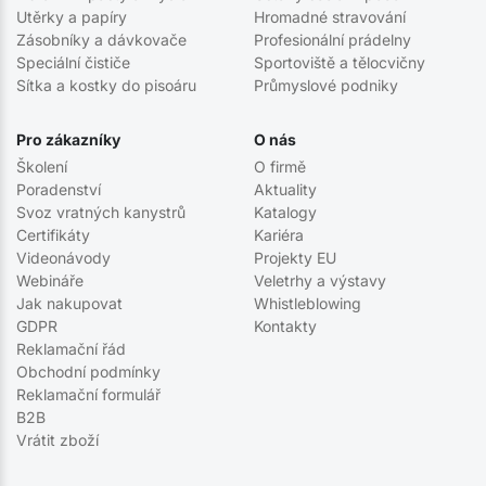
Utěrky a papíry
Hromadné stravování
Zásobníky a dávkovače
Profesionální prádelny
Speciální čističe
Sportoviště a tělocvičny
Sítka a kostky do pisoáru
Průmyslové podniky
Pro zákazníky
O nás
Školení
O firmě
Poradenství
Aktuality
Svoz vratných kanystrů
Katalogy
Certifikáty
Kariéra
Videonávody
Projekty EU
Webináře
Veletrhy a výstavy
Jak nakupovat
Whistleblowing
GDPR
Kontakty
Reklamační řád
Obchodní podmínky
Reklamační formulář
B2B
Vrátit zboží