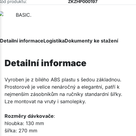
Kód produktu:
ZKZHP000197
Detailní informace
Logistika
Dokumenty ke stažení
Detailní informace
Vyroben je z bílého ABS plastu s šedou základnou.
Prostorově je velice nenáročný a elegantní, patří k
nejmenším zásobníkům na ručníky standardní šířky.
Lze montovat na vruty i samolepky.
Rozměry dávkovače
:
hloubka: 130 mm
šířka: 270 mm