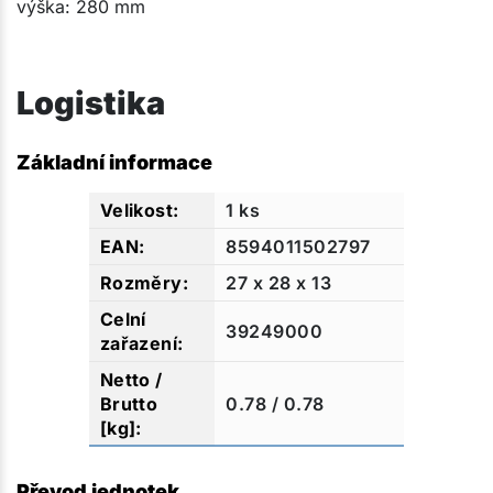
výška: 280 mm​​​​
Logistika
Základní informace
1 ks
8594011502797
27 x 28 x 13
39249000
0.78 / 0.78
Převod jednotek