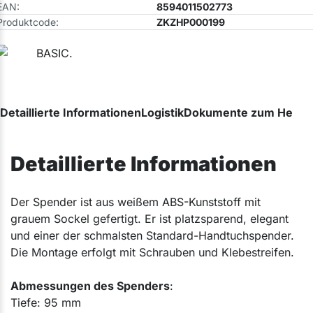
EAN:
8594011502773
Produktcode:
ZKZHP000199
Detaillierte Informationen
Logistik
Dokumente zum Herunt
Detaillierte Informationen
Der Spender ist aus weißem ABS-Kunststoff mit
grauem Sockel gefertigt. Er ist platzsparend, elegant
und einer der schmalsten Standard-Handtuchspender.
Die Montage erfolgt mit Schrauben und Klebestreifen.
Abmessungen des Spenders
:
Tiefe: 95 mm