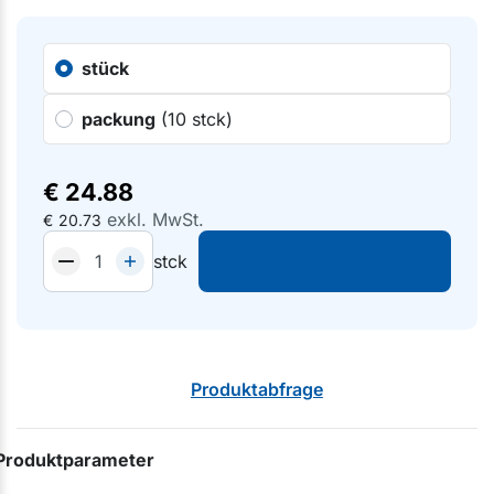
stück
packung
(10 stck)
€
24.88
exkl. MwSt.
€
20.73
stck
Produktabfrage
Produktparameter