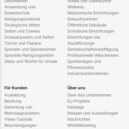
Desinfektion
Hotels und Unterkünfte
Anwendung und
Wellness
Dosiertechnik
Medizinische Einrichtungen
Reinigungsmaterial
Einkaufszentren
Ökologische Mittel
Öffentliche Gebäude
Seifen und Cremes
Schulische Einrichtungen
Scheuerpasten und Seifen
Einrichtungen der
Tücher und Papiere
Sozialfürsorge
Spender und Spenderinnen
Gemeinschaftsverpflegung
Spezielle Reinigungsmittel
Professionelle Wäschereien
Siebe und Würfel für Urinale
Sportanlagen und
Fitnessstudios
Industrieunternehmen
Für Kunden
Über uns
Ausbildung
Über das Unternehmen
Beratung
EU-Projekte
Sammlung von
Kataloge
Mehrwegkanistern
Messen und Ausstellungen
Video-Tutorials
Nachrichten
Bescheinigungen
Whistleblowing