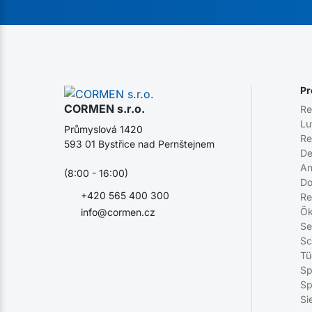
Pr
CORMEN s.r.o.
Re
Lu
Průmyslová 1420
Re
593 01 Bystřice nad Pernštejnem
De
An
(8:00 - 16:00)
Do
+420 565 400 300
Re
Ök
info@cormen.cz
Se
Sc
Tü
Sp
Sp
Si