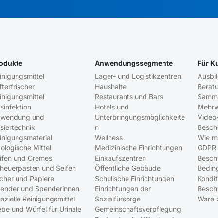
odukte
Anwendungssegmente
Für K
inigungsmittel
Lager- und Logistikzentren
Ausbi
fterfrischer
Haushalte
Berat
inigungsmittel
Restaurants und Bars
Samml
sinfektion
Hotels und
Mehrw
wendung und
Unterbringungsmöglichkeite
Video-
siertechnik
n
Besch
inigungsmaterial
Wellness
Wie m
ologische Mittel
Medizinische Einrichtungen
GDPR
ifen und Cremes
Einkaufszentren
Besch
heuerpasten und Seifen
Öffentliche Gebäude
Bedin
cher und Papiere
Schulische Einrichtungen
Kondit
ender und Spenderinnen
Einrichtungen der
Besch
ezielle Reinigungsmittel
Sozialfürsorge
Ware 
ebe und Würfel für Urinale
Gemeinschaftsverpflegung