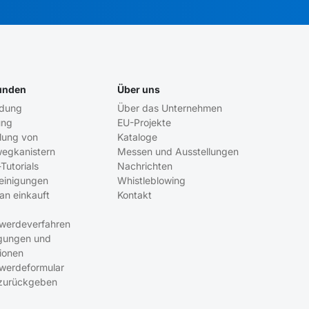
unden
Über uns
ldung
Über das Unternehmen
ung
EU-Projekte
ung von
Kataloge
egkanistern
Messen und Ausstellungen
Tutorials
Nachrichten
einigungen
Whistleblowing
an einkauft
Kontakt
werdeverfahren
gungen und
ionen
werdeformular
zurückgeben