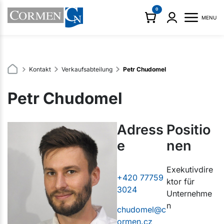
0
MENU
Kontakt
Verkaufsabteilung
Petr Chudomel
Petr Chudomel
Adress
Positio
e
nen
Exekutivdire
+420 77759
ktor für
3024
Unternehme
n
chudomel@c
ormen.cz