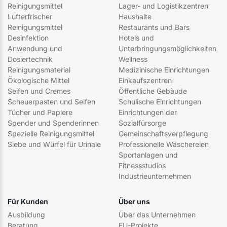
Reinigungsmittel
Lager- und Logistikzentren
Lufterfrischer
Haushalte
Reinigungsmittel
Restaurants und Bars
Desinfektion
Hotels und
Anwendung und
Unterbringungsmöglichkeiten
Dosiertechnik
Wellness
Reinigungsmaterial
Medizinische Einrichtungen
Ökologische Mittel
Einkaufszentren
Seifen und Cremes
Öffentliche Gebäude
Scheuerpasten und Seifen
Schulische Einrichtungen
Tücher und Papiere
Einrichtungen der
Spender und Spenderinnen
Sozialfürsorge
Spezielle Reinigungsmittel
Gemeinschaftsverpflegung
Siebe und Würfel für Urinale
Professionelle Wäschereien
Sportanlagen und
Fitnessstudios
Industrieunternehmen
Für Kunden
Über uns
Ausbildung
Über das Unternehmen
Beratung
EU-Projekte