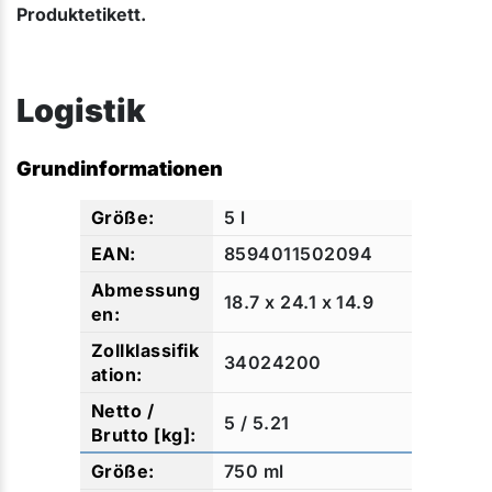
Produktetikett.
Logistik
Grundinformationen
5 l
8594011502094
18.7 x 24.1 x 14.9
34024200
5 / 5.21
750 ml