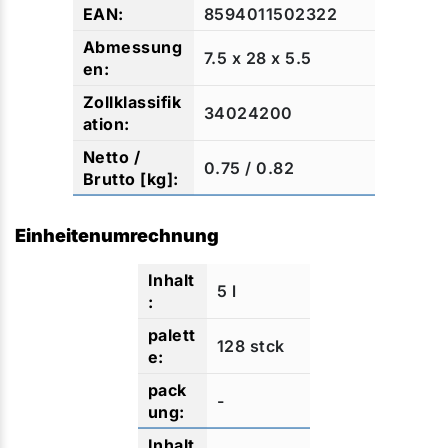
8594011502322
7.5 x 28 x 5.5
34024200
0.75 / 0.82
Einheitenumrechnung
5 l
128 stck
-