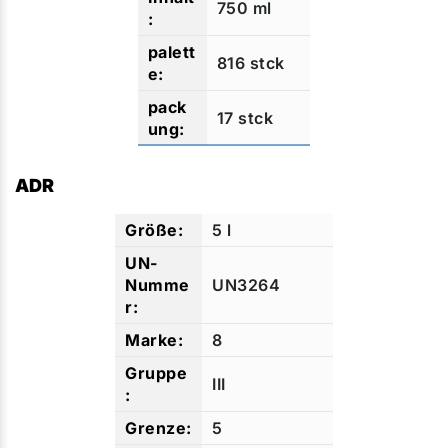
750 ml
816 stck
17 stck
ADR
5 l
UN3264
8
III
5