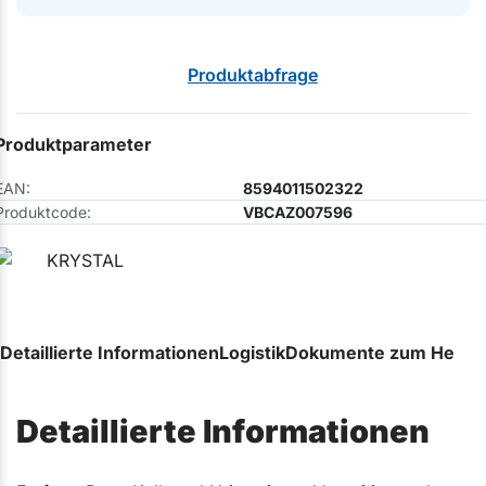
Produktabfrage
Produktparameter
EAN:
8594011502322
Produktcode:
VBCAZ007596
Detaillierte Informationen
Logistik
Dokumente zum Herunt
Detaillierte Informationen