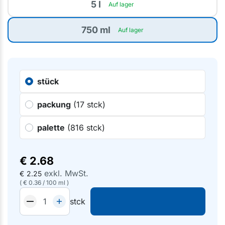
5 l
Auf lager
750 ml
Auf lager
stück
packung
(17 stck)
palette
(816 stck)
€
2.68
exkl. MwSt.
€
2.25
(
€
0.36
/
100 ml
)
stck