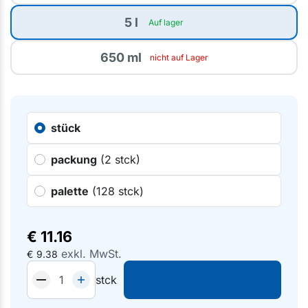
5 l
Auf lager
650 ml
nicht auf Lager
stück
packung
(2 stck)
palette
(128 stck)
€
11.16
exkl. MwSt.
€
9.38
stck