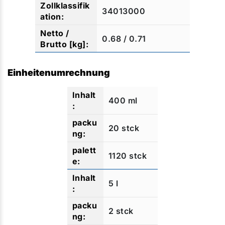
34013000
0.68 / 0.71
Einheitenumrechnung
400 ml
20 stck
1120 stck
5 l
2 stck