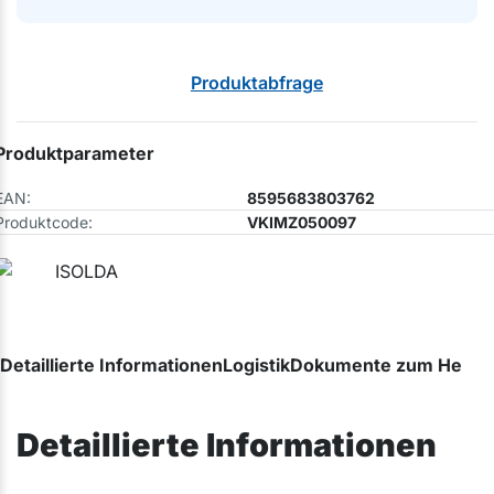
Produktabfrage
Produktparameter
EAN:
8595683803762
Produktcode:
VKIMZ050097
Detaillierte Informationen
Logistik
Dokumente zum Herunt
Detaillierte Informationen