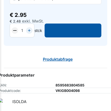
€
2.95
exkl. MwSt.
€
2.48
stck
Produktabfrage
Produktparameter
EAN:
8595683804585
Produktcode:
VKIGB004098