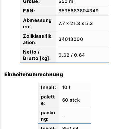
550 ml
8595683804349
7.7 x 21.3 x 5.3
34013000
0.62 / 0.64
Einheitenumrechnung
10 l
60 stck
-
350 ml