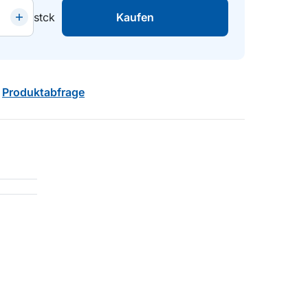
stck
Kaufen
Produktabfrage
4