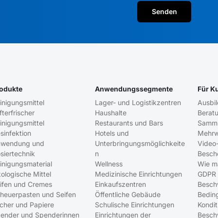
Senden
odukte
Anwendungssegmente
Für K
inigungsmittel
Lager- und Logistikzentren
Ausbi
fterfrischer
Haushalte
Berat
inigungsmittel
Restaurants und Bars
Samml
sinfektion
Hotels und
Mehrw
wendung und
Unterbringungsmöglichkeite
Video-
siertechnik
n
Besch
inigungsmaterial
Wellness
Wie m
ologische Mittel
Medizinische Einrichtungen
GDPR
ifen und Cremes
Einkaufszentren
Besch
heuerpasten und Seifen
Öffentliche Gebäude
Bedin
cher und Papiere
Schulische Einrichtungen
Kondit
ender und Spenderinnen
Einrichtungen der
Besch