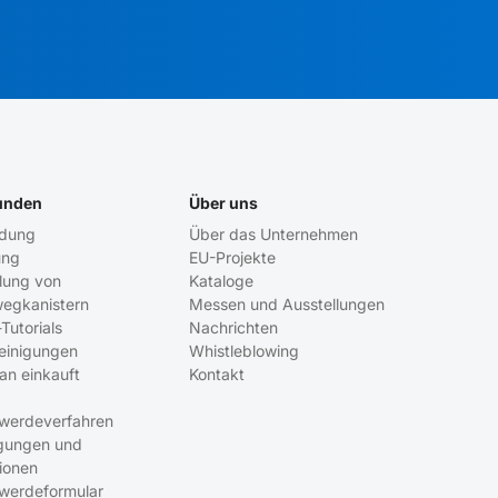
unden
Über uns
ldung
Über das Unternehmen
ung
EU-Projekte
ung von
Kataloge
egkanistern
Messen und Ausstellungen
Tutorials
Nachrichten
einigungen
Whistleblowing
an einkauft
Kontakt
werdeverfahren
gungen und
ionen
werdeformular