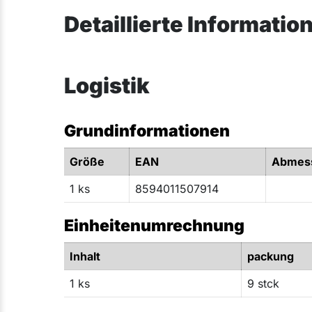
Detaillierte Informatio
Logistik
Grundinformationen
Größe
EAN
Abmes
1 ks
8594011507914
Einheitenumrechnung
Inhalt
packung
1 ks
9 stck