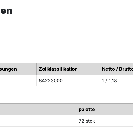
nen
sungen
Zollklassifikation
Netto / Brutto
84223000
1 / 1.18
palette
72 stck