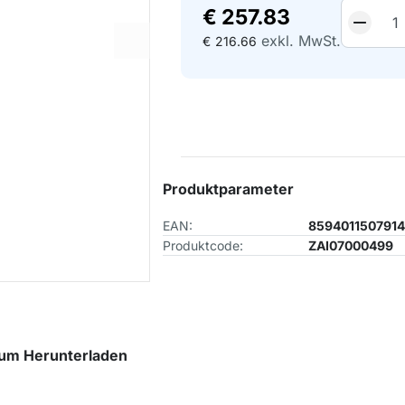
€
257.83
exkl. MwSt.
€
216.66
Produktparameter
EAN:
859401150791
Produktcode:
ZAI07000499
um Herunterladen