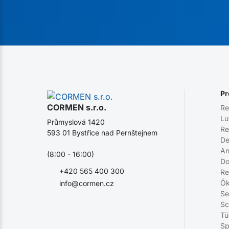
Pr
CORMEN s.r.o.
Re
Lu
Průmyslová 1420
Re
593 01 Bystřice nad Pernštejnem
De
An
(8:00 - 16:00)
Do
+420 565 400 300
Re
Ök
info@cormen.cz
Se
Sc
Tü
Sp