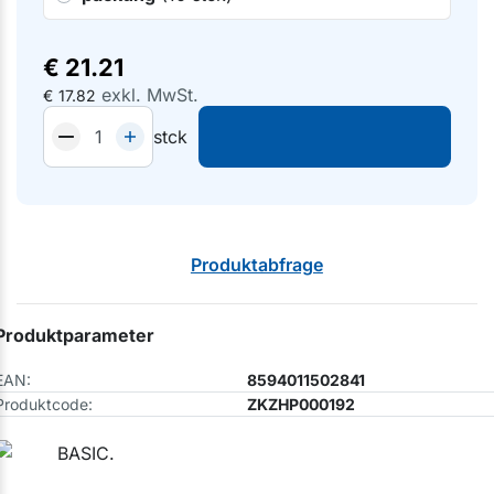
€
21.21
exkl. MwSt.
€
17.82
stck
Produktabfrage
Produktparameter
EAN:
8594011502841
Produktcode:
ZKZHP000192