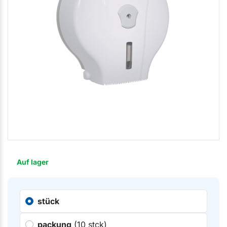
Auf lager
stück
packung
(10 stck)