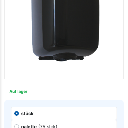
Auf lager
stück
palette
(75 stck)