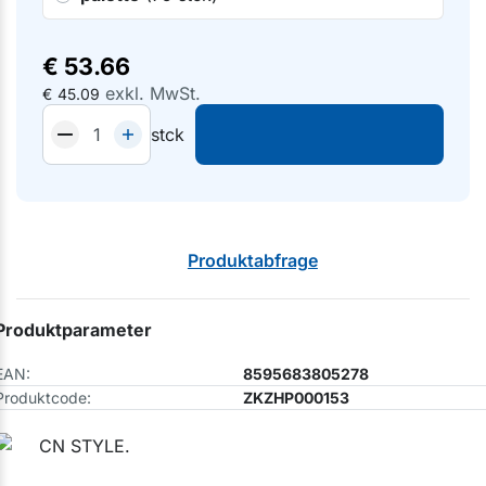
€
53.66
exkl. MwSt.
€
45.09
stck
Produktabfrage
Produktparameter
EAN:
8595683805278
Produktcode:
ZKZHP000153