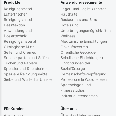
Produkte
Anwendungssegmente
Reinigungsmittel
Lager- und Logistikzentren
Lufterfrischer
Haushalte
Reinigungsmittel
Restaurants und Bars
Desinfektion
Hotels und
Anwendung und
Unterbringungsmöglichkeiten
Dosiertechnik
Wellness
Reinigungsmaterial
Medizinische Einrichtungen
Ökologische Mittel
Einkaufszentren
Seifen und Cremes
Öffentliche Gebäude
Scheuerpasten und Seifen
Schulische Einrichtungen
Tücher und Papiere
Einrichtungen der
Spender und Spenderinnen
Sozialfürsorge
Spezielle Reinigungsmittel
Gemeinschaftsverpflegung
Siebe und Würfel für Urinale
Professionelle Wäschereien
Sportanlagen und
Fitnessstudios
Industrieunternehmen
Für Kunden
Über uns
Ausbildung
Über das Unternehmen