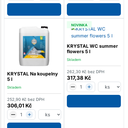
NOVINKA
KRYSTAL WC summer
flowers 5 l
Skladem
262,30
Kč
bez DPH
KRYSTAL Na koupelny
317,38
Kč
5 l
Skladem
252,90
Kč
bez DPH
306,01
Kč