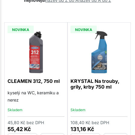
nejnovější
název od Z do A
název od A do Z
NOVINKA
NOVINKA
CLEAMEN 312, 750 ml
KRYSTAL Na trouby,
grily, krby 750 ml
kyselý na WC, keramiku a
nerez
Skladem
Skladem
45,80
Kč
bez DPH
108,40
Kč
bez DPH
55,42
Kč
131,16
Kč