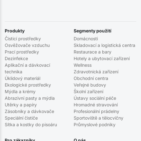
Produkty
Segmenty použití
Čisticí prostředky
Domácnosti
Osvěžovače vzduchu
Skladovací a logistická centra
Prací prostředky
Restaurace a bary
Dezinfekce
Hotely a ubytovací zařízení
Aplikační a dávkovací
Wellness
technika
Zdravotnická zařízení
Úklidový materiál
Obchodní centra
Ekologické prostředky
Veřejné budovy
Mýdla a krémy
Školní zařízení
Abrazivní pasty a mýdla
Ústavy sociální péče
Utěrky a papíry
Hromadné stravování
Zásobníky a dávkovače
Profesionální prádelny
Speciální čističe
Sportoviště a tělocvičny
Sítka a kostky do pisoáru
Průmyslové podniky
Pro zákazníky
O nás