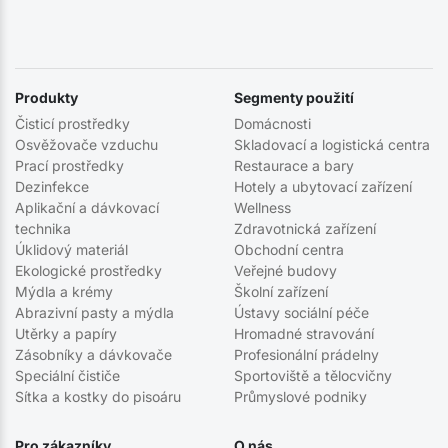
Produkty
Segmenty použití
Čisticí prostředky
Domácnosti
Osvěžovače vzduchu
Skladovací a logistická centra
Prací prostředky
Restaurace a bary
Dezinfekce
Hotely a ubytovací zařízení
Aplikační a dávkovací
Wellness
technika
Zdravotnická zařízení
Úklidový materiál
Obchodní centra
Ekologické prostředky
Veřejné budovy
Mýdla a krémy
Školní zařízení
Abrazivní pasty a mýdla
Ústavy sociální péče
Utěrky a papíry
Hromadné stravování
Zásobníky a dávkovače
Profesionální prádelny
Speciální čističe
Sportoviště a tělocvičny
Sítka a kostky do pisoáru
Průmyslové podniky
Pro zákazníky
O nás