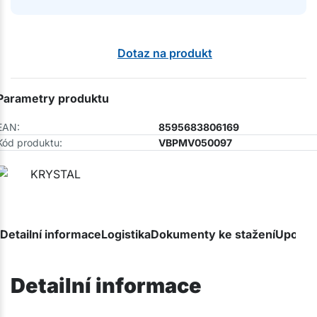
Dotaz na produkt
Parametry produktu
EAN:
8595683806169
Kód produktu:
VBPMV050097
Detailní informace
Logistika
Dokumenty ke stažení
Upozor
Detailní informace