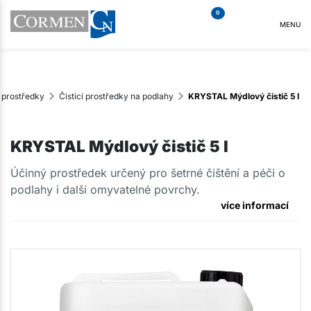
0
MENU
í prostředky
Čisticí prostředky na podlahy
KRYSTAL Mýdlový čistič 5 l
KRYSTAL Mýdlový čistič 5 l
Účinný prostředek určený pro šetrné čištění a péči o
podlahy i další omyvatelné povrchy.
více informací