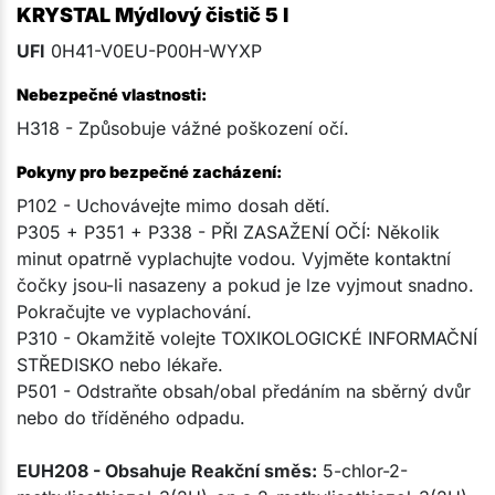
KRYSTAL Mýdlový čistič 5 l
UFI
0H41-V0EU-P00H-WYXP
Nebezpečné vlastnosti:
H318 - Způsobuje vážné poškození očí.
Pokyny pro bezpečné zacházení:
P102 - Uchovávejte mimo dosah dětí.
P305 + P351 + P338 - PŘI ZASAŽENÍ OČÍ: Několik
minut opatrně vyplachujte vodou. Vyjměte kontaktní
čočky jsou-li nasazeny a pokud je lze vyjmout snadno.
Pokračujte ve vyplachování.
P310 - Okamžitě volejte TOXIKOLOGICKÉ INFORMAČNÍ
STŘEDISKO nebo lékaře.
P501 - Odstraňte obsah/obal předáním na sběrný dvůr
nebo do tříděného odpadu.
EUH208 - Obsahuje Reakční směs:
5-chlor-2-