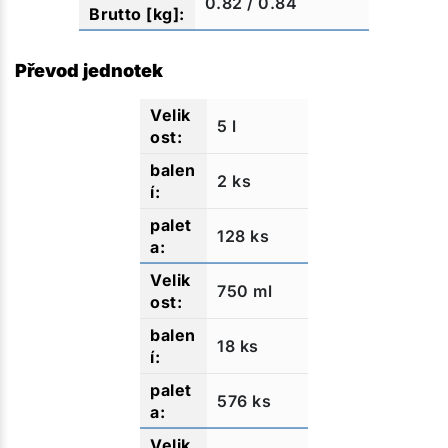
0.82 / 0.84
Převod jednotek
5 l
2 ks
128 ks
750 ml
18 ks
576 ks