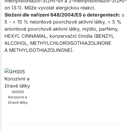
methylisothiazol-3(2H)-on a 2-methylisothiazol-3(2H)-
on (3:1). Může vyvolat alergickou reakci.
Složení dle nařízení 648/2004/ES o detergentech:
≥
5 - < 15 % neiontové povrchově aktivní látky, < 5 %
aniontové povrchově aktivní látky, mýdlo, parfémy,
HEXYL CINNAMAL, konzervační činidla (BENZYL
ALCOHOL, METHYLCHLOROISOTHIAZOLINONE
A METHYLISOTHIAZOLINONE).
GHS05
Korozivní a
žíravé látky