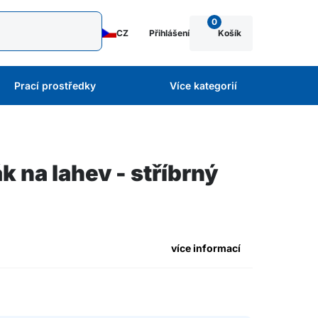
0
CZ
Přihlášení
Košík
Prací prostředky
Více kategorií
 na lahev - stříbrný
více informací