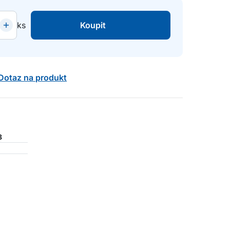
ks
Koupit
Dotaz na produkt
8