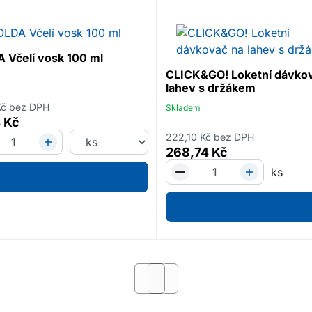
 Včelí vosk 100 ml
CLICK&GO! Loketní dávko
lahev s držákem
Kč
bez DPH
Skladem
4
Kč
222,10
Kč
bez DPH
268,74
Kč
ks