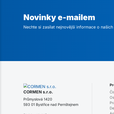
Novinky e-mailem
Nechte si zasílat nejnovější informace o našic
Pr
CORMEN s.r.o.
Či
Os
Průmyslová 1420
Pr
593 01 Bystřice nad Pernštejnem
De
Ap