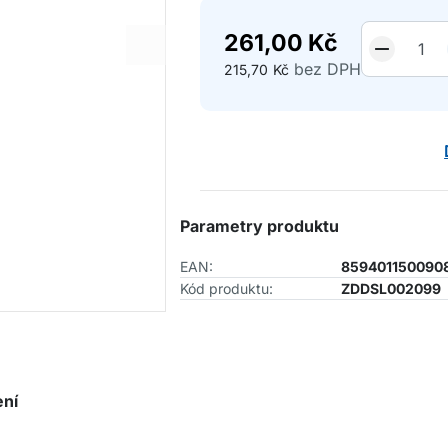
261,00
Kč
bez DPH
215,70
Kč
Parametry produktu
EAN:
859401150090
Kód produktu:
ZDDSL002099
ení