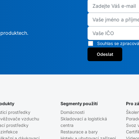
h produktech.
Souhlas se zpracová
Odeslat
odukty
Segmenty použití
Pro z
sticí prostředky
Domácnosti
Školen
věžovače vzduchu
Skladovací a logistická
Porad
ací prostředky
centra
Svoz 
zinfekce
Restaurace a bary
Certif
likační a dávkovací
Hotely a ubytovací zařízení
Video