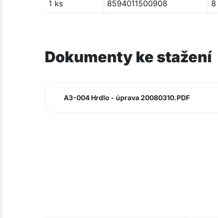
1 ks
8594011500908
8
Dokumenty ke stažení
A3-004 Hrdlo - úprava 20080310.PDF