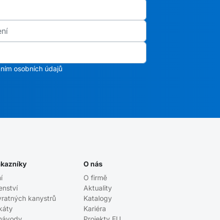
ním osobních údajů
ákazníky
O nás
í
O firmě
enství
Aktuality
vratných kanystrů
Katalogy
ikáty
Kariéra
návody
Projekty EU