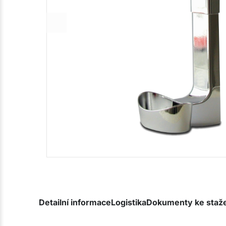
Detailní informace
Logistika
Dokumenty ke staž