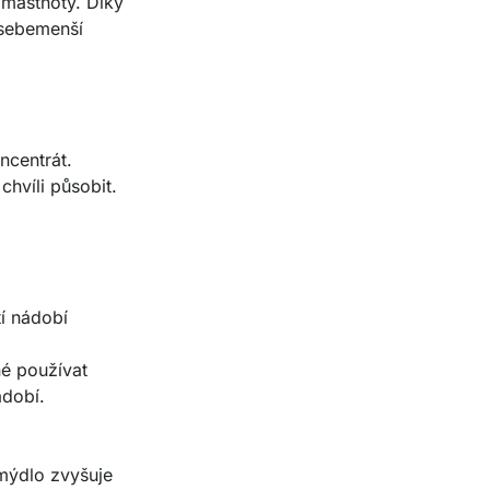
 mastnoty. Díky
 sebemenší
ncentrát.
hvíli působit.
tí nádobí
né používat
ádobí.
 mýdlo zvyšuje