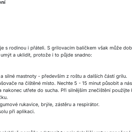
ení
ije s rodinou i přáteli. S grilovacím balíčkem však může do
 umýt a uklidit, protože i to půjde snadno:
a silné mastnoty - především z roštu a dalších částí grilu.
šovače na čištěné místo. Nechte 5 - 15 minut působit a ná
nakonec utřete do sucha. Při silnějším znečištění použijte 
čku.
umové rukavice, brýle, zástěru a respirátor.
lu při aplikaci.