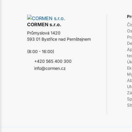
Pr
CORMEN s.r.o.
Či
Os
Průmyslová 1420
Pr
593 01 Bystřice nad Pernštejnem
De
Ap
(8:00 - 16:00)
te
+420 565 400 300
Úk
Ek
info@cormen.cz
Mý
Ab
Ut
Zá
Sp
Sí