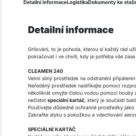
Detailní informace
Logistika
Dokumenty ke staž
Detailní informace
Grilování, to je pohoda, kterou si každý rád už
pokračovat i ve chvíli, kdy je potřeba vše zase
CLEAMEN 240
Velmi silný prostředek na odstranění připálenin 
Neředěný prostředek nastříkejte pomocí rozpra
několikrát omyjte čistou vodou pomocí houby a 
nečistot
speciální kartáč
, který je součástí balí
Používejte důsledně ochranné prostředky jako g
Zabraňte styku s pokožkou a vdechování aeroso
SPECIÁLNÍ KARTÁČ