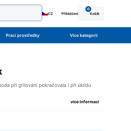
0
CZ
Přihlášení
Košík
Prací prostředky
Více kategorií
k
oda při grilování pokračovala i při úklidu
více informací