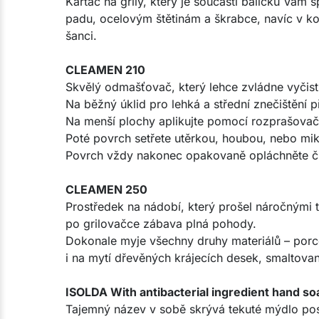
Kartáč na grily, který je součástí balíčku Vám
padu, ocelovým štětinám a škrabce, navíc v
šanci.
CLEAMEN 210
Skvělý odmašťovač, který lehce zvládne vyčist
Na běžný úklid pro lehká a střední znečištění p
Na menší plochy aplikujte pomocí rozprašovač
Poté povrch setřete utěrkou, houbou, nebo mi
Povrch vždy nakonec opakovaně opláchněte č
CLEAMEN 250
Prostředek na nádobí, který prošel náročnými t
po grilovačce zábava plná pohody.
Dokonale myje všechny druhy materiálů – porce
i na mytí dřevěných krájecích desek, smaltova
ISOLDA With antibacterial ingredient hand so
Tajemný název v sobě skrývá tekuté mýdlo posí