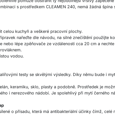
 spolehlivě pomůže odstranit ty nejodolnější vrstvy zapečené
 kombinaci s prostředkem CLEAMEN 240, nemá žádná špína
it celou kuchyň a veškeré pracovní plochy.
řípravek nařeďte dle návodu, na silné znečištění použijte ko
e nebo lépe zpěňovače ze vzdálenosti cca 20 cm a nechte c
krovláknem.
istou vodou.
alířovými testy se skvělými výsledky. Díky němu bude i my
lán, keramiku, sklo, plasty a podobně. Prostředek je mož
ného i nerezového nádobí. Je spolehlivý při mytí černého n
ap
lené o přísadu, která má antibakteriální účinky čímž, celé