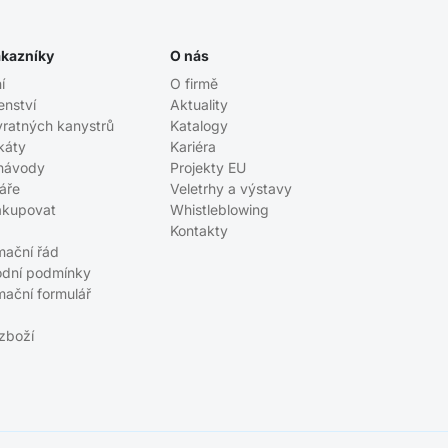
ákazníky
O nás
í
O firmě
enství
Aktuality
vratných kanystrů
Katalogy
ikáty
Kariéra
návody
Projekty EU
áře
Veletrhy a výstavy
akupovat
Whistleblowing
Kontakty
mační řád
dní podmínky
mační formulář
 zboží