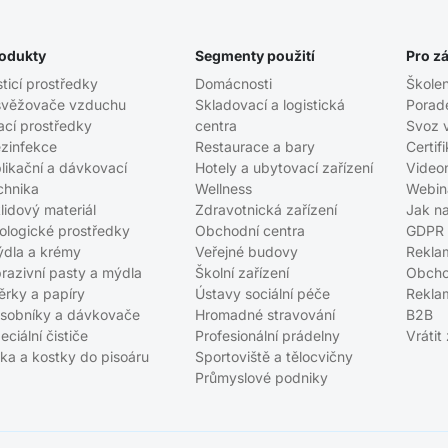
odukty
Segmenty použití
Pro z
sticí prostředky
Domácnosti
Školen
věžovače vzduchu
Skladovací a logistická
Porad
ací prostředky
centra
Svoz 
zinfekce
Restaurace a bary
Certif
likační a dávkovací
Hotely a ubytovací zařízení
Video
chnika
Wellness
Webin
lidový materiál
Zdravotnická zařízení
Jak n
ologické prostředky
Obchodní centra
GDPR
dla a krémy
Veřejné budovy
Rekla
razivní pasty a mýdla
Školní zařízení
Obcho
ěrky a papíry
Ústavy sociální péče
Rekla
sobníky a dávkovače
Hromadné stravování
B2B
eciální čističe
Profesionální prádelny
Vrátit
tka a kostky do pisoáru
Sportoviště a tělocvičny
Průmyslové podniky