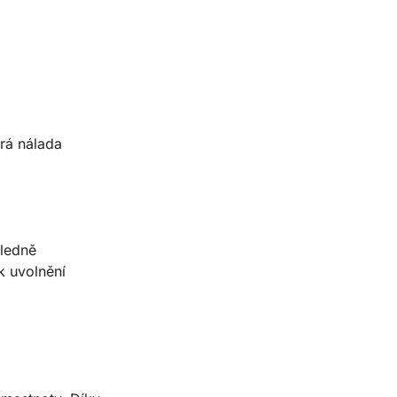
brá nálada
sledně
k uvolnění