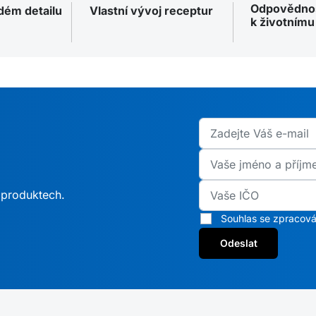
Odpovědno
ždém detailu
Vlastní vývoj receptur
k životnímu
h produktech.
Souhlas se zpracová
Odeslat