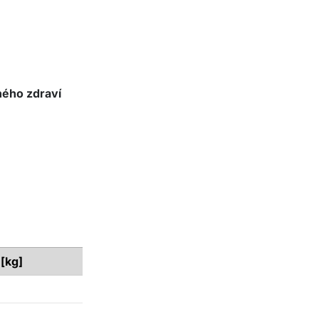
ného zdraví
 [kg]