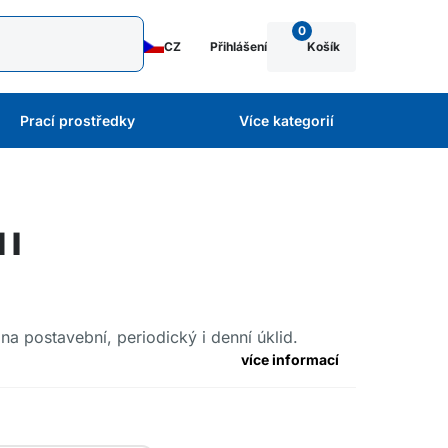
0
CZ
Přihlášení
Košík
Prací prostředky
Více kategorií
 l
na postavební, periodický i denní úklid.
více informací