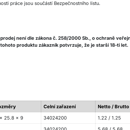
ti práce jsou součástí Bezpečnostního listu.
 prodej není dle zákona č. 258/2000 Sb., o ochraně veřej
oto produktu zákazník potvrzuje, že je starší 18-ti let.
ozměry
Celní zařazení
Netto / Brutto
x 25.8 x 9
34024200
1.22 / 1.25
34024200
5.68 / 5.68