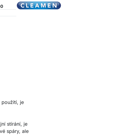
80
použití, je
í stírání, je
vé spáry, ale