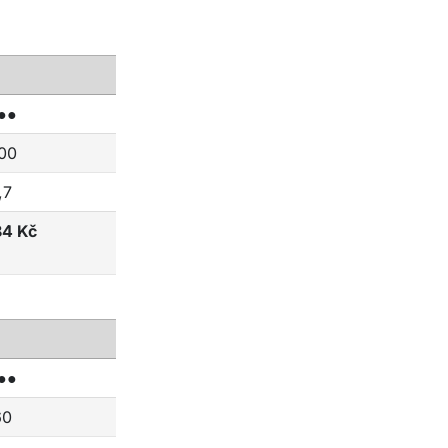
●●
00
,7
84 Kč
●●
60