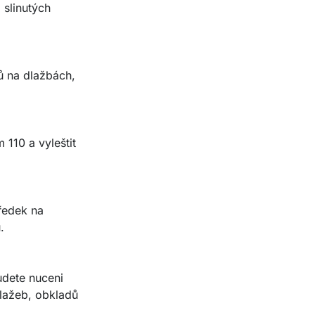
 slinutých
ů na dlažbách,
110 a vyleštit
ředek na
.
udete nuceni
dlažeb, obkladů