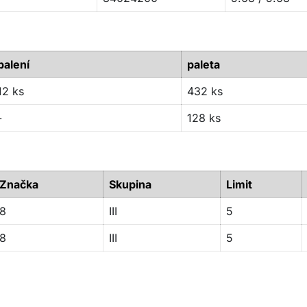
balení
paleta
12 ks
432 ks
-
128 ks
Značka
Skupina
Limit
8
III
5
8
III
5