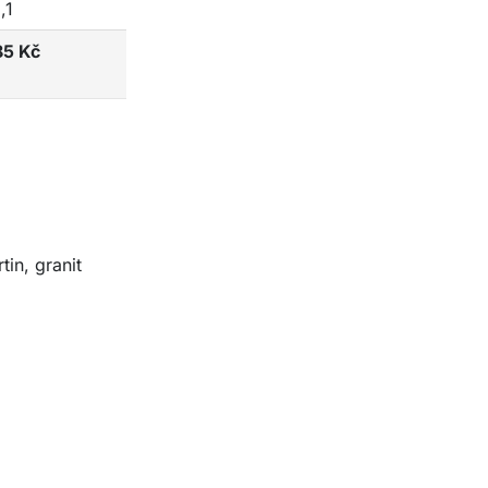
,1
85 Kč
in, granit