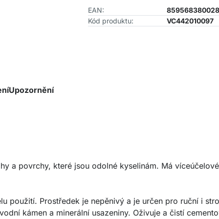
EAN:
85956838002
Kód produktu:
VC442010097
ení
Upozornění
ahy a povrchy, které jsou odolné kyselinám. Má víceúčelové 
použití. Prostředek je nepěnivý a je určen pro ruční i strojn
vodní kámen a minerální usazeniny. Oživuje a čistí cemento