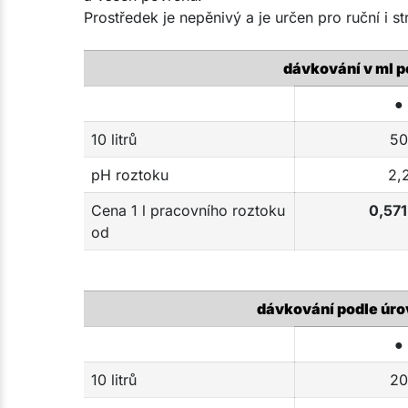
Prostředek je nepěnivý a je určen pro ruční i str
dávkování v ml p
●
10 litrů
50
pH roztoku
2,
Cena 1 l pracovního roztoku
0,571
od
dávkování podle úrov
●
10 litrů
20