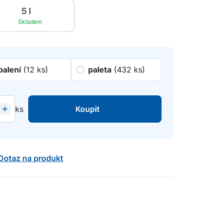
5 l
Skladem
balení
(12 ks)
paleta
(432 ks)
ks
Koupit
Dotaz na produkt