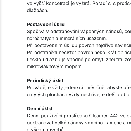
ve vyšší koncetraci je vyžírá. Poradí si s pro
dlažbách.
Postavební úklid
Spočívá v odstraňování vápenných nánosů, ce
hořečnatých a minerálních usazenin.
Při postavebním úklidu povrch nejdříve navlhč
Po odstranění nečistot povrch několikrát oplá
Lesklou dlažbu je vhodné po omytí zneutraliz
mikrovláknovým mopem.
Periodický úklid
Provádějte vždy jedenkrát měsíčně, abyste př
umytých plochách vždy nechávejte delší dobu 
Denní úklid
Denní používání prostředku Cleamen 442 ve sl
odstraňovat velké nánosy vodního kamene a min
a všech povrchů.