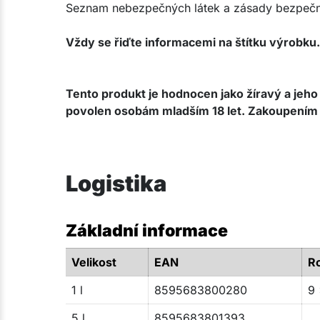
Seznam nebezpečných látek a zásady bezpečnos
Vždy se řiďte informacemi na štítku výrobku.
Tento produkt je hodnocen jako žíravý a jeho
povolen osobám mladším 18 let. Zakoupením toh
Logistika
Základní informace
Velikost
EAN
R
1 l
8595683800280
9 
5 l
8595683801393