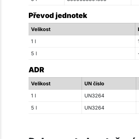
Převod jednotek
Velikost
1 l
5 l
ADR
Velikost
UN číslo
1 l
UN3264
5 l
UN3264