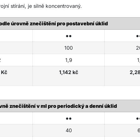
ojní stírání, je silně koncentrovaný.
odle úrovně znečištění pro postavební úklid
●●
●
100
2
2
1,9
1
 Kč
1,142 kč
2,2
ně znečištění v ml pro periodický a denní úklid
●●
●
40