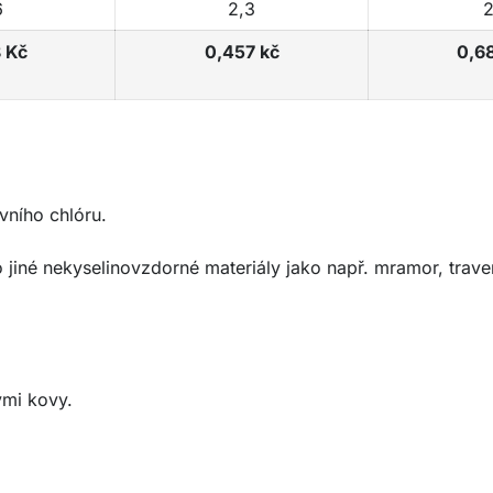
6
2,3
2
 Kč
0,457 kč
0,6
vního chlóru.
jiné nekyselinovzdorné materiály jako např. mramor, travert
mi kovy.