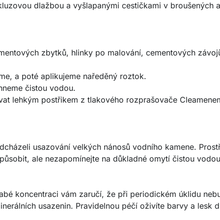
tiskluzovou dlažbou a vyšlapanými cestičkami v broušených a
mentových zbytků, hlinky po malování, cementových závoj
íme, a poté aplikujeme naředěný roztok.
chneme čistou vodou.
ovat lehkým postřikem z tlakového rozprašovače Cleamenem 
edcházeli usazování velkých nánosů vodního kamene. Prost
působit, ale nezapomínejte na důkladné omytí čistou vodou
abé koncentraci vám zaručí, že při periodickém úklidu neb
erálních usazenin. Pravidelnou péčí oživíte barvy a lesk 