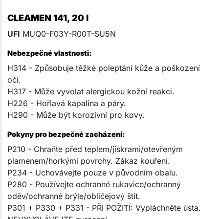
CLEAMEN 141, 20 l
UFI
MUQ0-F03Y-R00T-SU5N
Nebezpečné vlastnosti:
H314 - Způsobuje těžké poleptání kůže a poškození
očí.
H317 - Může vyvolat alergickou kožní reakci.
H226 - Hořlavá kapalina a páry.
H290 - Může být korozivní pro kovy.
Pokyny pro bezpečné zacházení:
P210 - Chraňte před teplem/jiskrami/otevřeným
plamenem/horkými povrchy. Zákaz kouření.
P234 - Uchovávejte pouze v původním obalu.
P280 - Používejte ochranné rukavice/ochranný
oděv/ochranné brýle/obličejový štít.
P301 + P330 + P331 - PŘI POŽITÍ: Vypláchněte ústa.