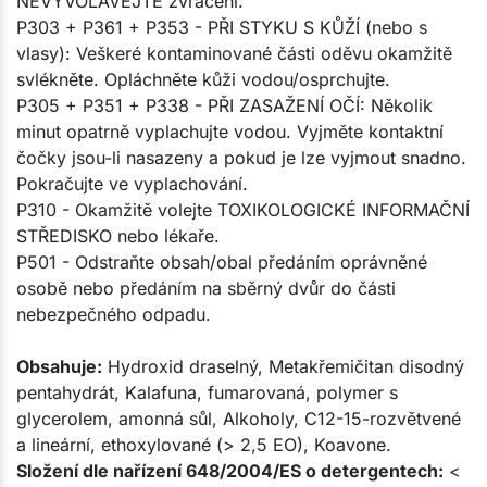
NEVYVOLÁVEJTE zvracení.
P303 + P361 + P353 - PŘI STYKU S KŮŽÍ (nebo s
vlasy): Veškeré kontaminované části oděvu okamžitě
svlékněte. Opláchněte kůži vodou/osprchujte.
P305 + P351 + P338 - PŘI ZASAŽENÍ OČÍ: Několik
minut opatrně vyplachujte vodou. Vyjměte kontaktní
čočky jsou-li nasazeny a pokud je lze vyjmout snadno.
Pokračujte ve vyplachování.
P310 - Okamžitě volejte TOXIKOLOGICKÉ INFORMAČNÍ
STŘEDISKO nebo lékaře.
P501 - Odstraňte obsah/obal předáním oprávněné
osobě nebo předáním na sběrný dvůr do části
nebezpečného odpadu.
Obsahuje:
Hydroxid draselný, Metakřemičitan disodný
pentahydrát, Kalafuna, fumarovaná, polymer s
glycerolem, amonná sůl, Alkoholy, C12-15-rozvětvené
a lineární, ethoxylované (> 2,5 EO), Koavone.
Složení dle nařízení 648/2004/ES o detergentech:
<