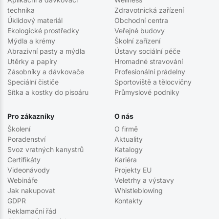
technika
Zdravotnická zařízení
Úklidový materiál
Obchodní centra
Ekologické prostředky
Veřejné budovy
Mýdla a krémy
Školní zařízení
Abrazivní pasty a mýdla
Ústavy sociální péče
Utěrky a papíry
Hromadné stravování
Zásobníky a dávkovače
Profesionální prádelny
Speciální čističe
Sportoviště a tělocvičny
Sítka a kostky do pisoáru
Průmyslové podniky
Pro zákazníky
O nás
Školení
O firmě
Poradenství
Aktuality
Svoz vratných kanystrů
Katalogy
Certifikáty
Kariéra
Videonávody
Projekty EU
Webináře
Veletrhy a výstavy
Jak nakupovat
Whistleblowing
GDPR
Kontakty
Reklamační řád