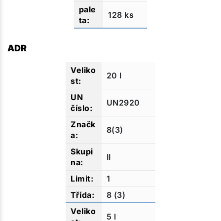
128 ks
ADR
20 l
UN2920
8(3)
II
1
8 (3)
5 l