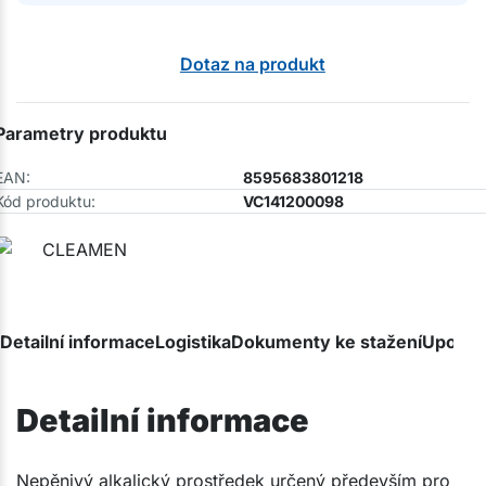
Dotaz na produkt
Parametry produktu
EAN:
8595683801218
Kód produktu:
VC141200098
Detailní informace
Logistika
Dokumenty ke stažení
Upozor
Detailní informace
Nepěnivý alkalický prostředek určený především pro