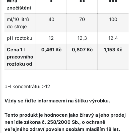
Míra
●
●●
●●●
znečištění
ml/10 litrů
40
70
100
do stroje
pH roztoku
12
12,3
12,4
Cena 1 l
0,461 Kč
0,807 Kč
1,153 Kč
pracovního
roztoku od
pH koncentrátu: >12
Vždy se řiďte informacemi na štítku výrobku.
Tento produkt je hodnocen jako žíravý a jeho prodej
není dle zákona č. 258/2000 Sb., o ochraně
veřejného zdraví povolen osobám mladším 18 let.