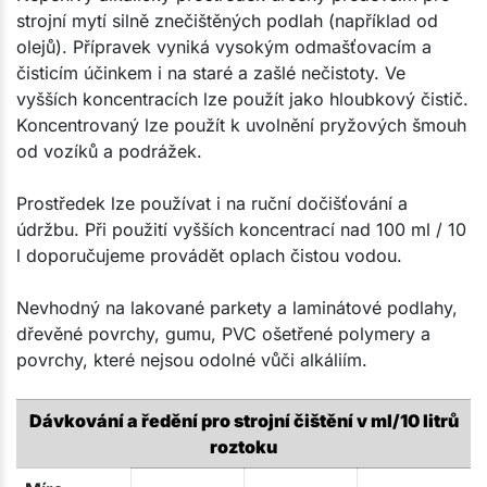
strojní mytí silně znečištěných podlah (například od
olejů). Přípravek vyniká vysokým odmašťovacím a
čisticím účinkem i na staré a zašlé nečistoty. Ve
vyšších koncentracích lze použít jako hloubkový čistič.
Koncentrovaný lze použít k uvolnění pryžových šmouh
od vozíků a podrážek.
Prostředek lze používat i na ruční dočišťování a
údržbu. Při použití vyšších koncentrací nad 100 ml / 10
l doporučujeme provádět oplach čistou vodou.
Nevhodný na lakované parkety a laminátové podlahy,
dřevěné povrchy, gumu, PVC ošetřené polymery a
povrchy, které nejsou odolné vůči alkáliím.
Dávkování a ředění pro strojní čištění v ml/10 litrů
roztoku