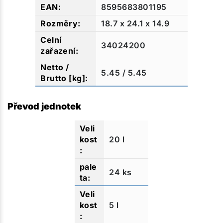
8595683801195
18.7 x 24.1 x 14.9
34024200
5.45 / 5.45
Převod jednotek
20 l
24 ks
5 l